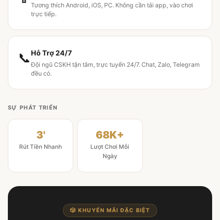
Tương thích Android, iOS, PC. Không cần tải app, vào chơi
trực tiếp.
Hỗ Trợ 24/7
📞
Đội ngũ CSKH tận tâm, trực tuyến 24/7. Chat, Zalo, Telegram
đều có.
SỰ PHÁT TRIỂN
3'
68K+
Rút Tiền Nhanh
Lượt Chơi Mỗi
Ngày
🎲 KHUYẾN MÃI ĐẶC BIỆT