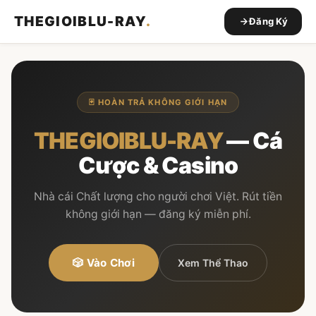
THEGIOIBLU-RAY
.
Đăng Ký
🃏 HOÀN TRẢ KHÔNG GIỚI HẠN
THEGIOIBLU-RAY
— Cá
Cược & Casino
Nhà cái Chất lượng cho người chơi Việt. Rút tiền
không giới hạn — đăng ký miễn phí.
🎲 Vào Chơi
Xem Thể Thao