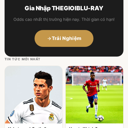
Gia Nhập THEGIOIBLU-RAY
Odds cao nhất thị trường hiện nay. Thời gian có hạn!
Trải Nghiệm
TIN TỨC MỚI NHẤT