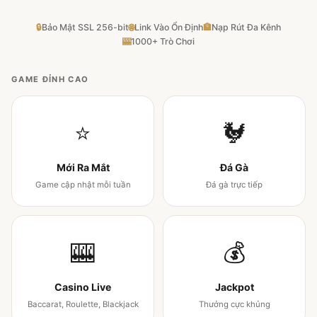
🔒
Bảo Mật SSL 256-bit
🌐
Link Vào Ổn Định
🏦
Nạp Rút Đa Kênh
🎰
1000+ Trò Chơi
GAME ĐỈNH CAO
⭐
🐓
Mới Ra Mắt
Đá Gà
Game cập nhật mỗi tuần
Đá gà trực tiếp
🎰
💰
Casino Live
Jackpot
Baccarat, Roulette, Blackjack
Thưởng cực khủng