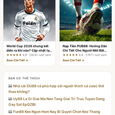
World Cup 2026 chung kết
Nạp Tiền PUB88: Hướng Dẫn
diễn ra khi nào? Cập nhật tại
Chi Tiết Cho Người Mới Bắt
xx88.xyz
Đầu
★★★★★
4.8 · 2924+ lượt xem
★★★★★
4.8 · 2767+ lượt xem
Xem Chi Tiết →
Xem Chi Tiết →
BẠN CÓ THỂ THÍCH
🎰
Nhà cái DU88 có phù hợp với người thích cá cược thể
thao không?
🎰
Uy88 La Gi Giai Ma Nen Tang Giai Tri Truc Tuyen Dang
Gay Sot EpQZBt
🎰
Fun88 Keo Ngon Hom Nay Bi Quyet Chon Keo Thang