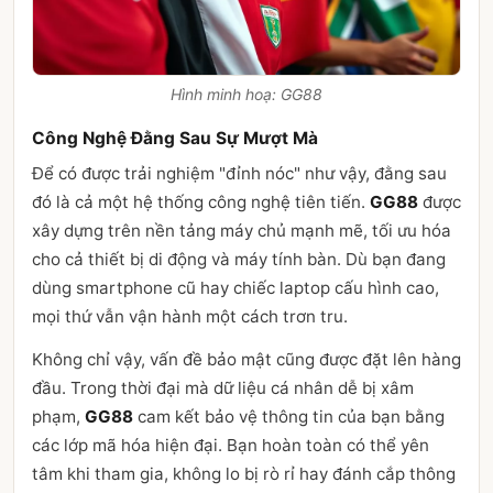
Hình minh hoạ: GG88
Công Nghệ Đằng Sau Sự Mượt Mà
Để có được trải nghiệm "đỉnh nóc" như vậy, đằng sau
đó là cả một hệ thống công nghệ tiên tiến.
GG88
được
xây dựng trên nền tảng máy chủ mạnh mẽ, tối ưu hóa
cho cả thiết bị di động và máy tính bàn. Dù bạn đang
dùng smartphone cũ hay chiếc laptop cấu hình cao,
mọi thứ vẫn vận hành một cách trơn tru.
Không chỉ vậy, vấn đề bảo mật cũng được đặt lên hàng
đầu. Trong thời đại mà dữ liệu cá nhân dễ bị xâm
phạm,
GG88
cam kết bảo vệ thông tin của bạn bằng
các lớp mã hóa hiện đại. Bạn hoàn toàn có thể yên
tâm khi tham gia, không lo bị rò rỉ hay đánh cắp thông