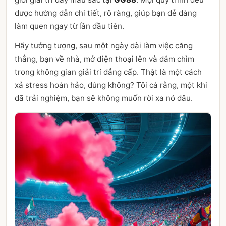
được hướng dẫn chi tiết, rõ ràng, giúp bạn dễ dàng
làm quen ngay từ lần đầu tiên.
Hãy tưởng tượng, sau một ngày dài làm việc căng
thẳng, bạn về nhà, mở điện thoại lên và đắm chìm
trong không gian giải trí đẳng cấp. Thật là một cách
xả stress hoàn hảo, đúng không? Tôi cá rằng, một khi
đã trải nghiệm, bạn sẽ không muốn rời xa nó đâu.