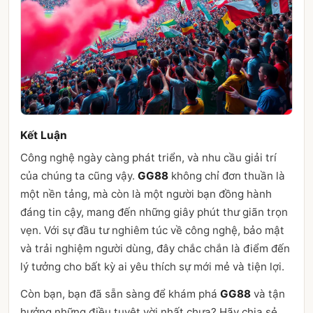
Kết Luận
Công nghệ ngày càng phát triển, và nhu cầu giải trí
của chúng ta cũng vậy.
GG88
không chỉ đơn thuần là
một nền tảng, mà còn là một người bạn đồng hành
đáng tin cậy, mang đến những giây phút thư giãn trọn
vẹn. Với sự đầu tư nghiêm túc về công nghệ, bảo mật
và trải nghiệm người dùng, đây chắc chắn là điểm đến
lý tưởng cho bất kỳ ai yêu thích sự mới mẻ và tiện lợi.
Còn bạn, bạn đã sẵn sàng để khám phá
GG88
và tận
hưởng những điều tuyệt vời nhất chưa? Hãy chia sẻ