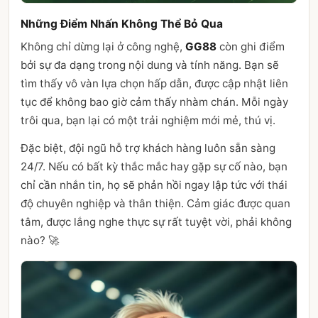
Những Điểm Nhấn Không Thể Bỏ Qua
Không chỉ dừng lại ở công nghệ,
GG88
còn ghi điểm
bởi sự đa dạng trong nội dung và tính năng. Bạn sẽ
tìm thấy vô vàn lựa chọn hấp dẫn, được cập nhật liên
tục để không bao giờ cảm thấy nhàm chán. Mỗi ngày
trôi qua, bạn lại có một trải nghiệm mới mẻ, thú vị.
Đặc biệt, đội ngũ hỗ trợ khách hàng luôn sẵn sàng
24/7. Nếu có bất kỳ thắc mắc hay gặp sự cố nào, bạn
chỉ cần nhắn tin, họ sẽ phản hồi ngay lập tức với thái
độ chuyên nghiệp và thân thiện. Cảm giác được quan
tâm, được lắng nghe thực sự rất tuyệt vời, phải không
nào? 🚀