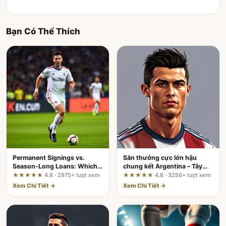
Bạn Có Thể Thích
Permanent Signings vs.
Săn thưởng cực lớn hậu
Season-Long Loans: Which
chung kết Argentina – Tây
Transfer Strategy Delivers
Ban Nha tại ea88: Mổ xẻ
★★★★★
4.8 · 2975+ lượt xem
★★★★★
4.8 · 3256+ lượt xem
Better Value?
quảng cáo bằng danh sách
Xem Chi Tiết →
Xem Chi Tiết →
tiêu chí xác minh