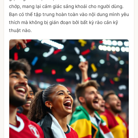
chớp, mang lại cảm giác sảng khoái cho người dùng.
Bạn có thể tập trung hoàn toàn vào nội dung mình yêu
thích mà không bị gián đoạn bởi bất kỳ rào cản kỹ
thuật nào.