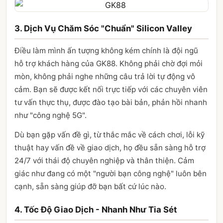
3. Dịch Vụ Chăm Sóc "Chuẩn" Silicon Valley
Điều làm mình ấn tượng không kém chính là đội ngũ
hỗ trợ khách hàng của GK88. Không phải chờ đợi mỏi
mòn, không phải nghe những câu trả lời tự động vô
cảm. Bạn sẽ được kết nối trực tiếp với các chuyên viên
tư vấn thực thụ, được đào tạo bài bản, phản hồi nhanh
như "công nghệ 5G".
Dù bạn gặp vấn đề gì, từ thắc mắc về cách chơi, lỗi kỹ
thuật hay vấn đề về giao dịch, họ đều sẵn sàng hỗ trợ
24/7 với thái độ chuyên nghiệp và thân thiện. Cảm
giác như đang có một "người bạn công nghệ" luôn bên
cạnh, sẵn sàng giúp đỡ bạn bất cứ lúc nào.
4. Tốc Độ Giao Dịch - Nhanh Như Tia Sét