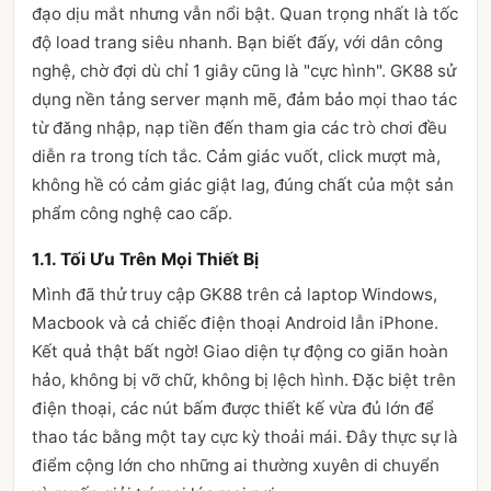
đạo dịu mắt nhưng vẫn nổi bật. Quan trọng nhất là tốc
độ load trang siêu nhanh. Bạn biết đấy, với dân công
nghệ, chờ đợi dù chỉ 1 giây cũng là "cực hình". GK88 sử
dụng nền tảng server mạnh mẽ, đảm bảo mọi thao tác
từ đăng nhập, nạp tiền đến tham gia các trò chơi đều
diễn ra trong tích tắc. Cảm giác vuốt, click mượt mà,
không hề có cảm giác giật lag, đúng chất của một sản
phẩm công nghệ cao cấp.
1.1. Tối Ưu Trên Mọi Thiết Bị
Mình đã thử truy cập GK88 trên cả laptop Windows,
Macbook và cả chiếc điện thoại Android lẫn iPhone.
Kết quả thật bất ngờ! Giao diện tự động co giãn hoàn
hảo, không bị vỡ chữ, không bị lệch hình. Đặc biệt trên
điện thoại, các nút bấm được thiết kế vừa đủ lớn để
thao tác bằng một tay cực kỳ thoải mái. Đây thực sự là
điểm cộng lớn cho những ai thường xuyên di chuyển