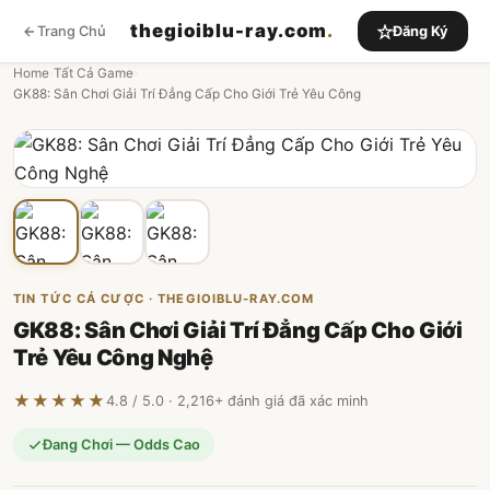
thegioiblu-ray.com
.
Trang Chủ
Đăng Ký
Home
›
Tất Cả Game
›
GK88: Sân Chơi Giải Trí Đẳng Cấp Cho Giới Trẻ Yêu Công
TIN TỨC CÁ CƯỢC · THEGIOIBLU-RAY.COM
GK88: Sân Chơi Giải Trí Đẳng Cấp Cho Giới
Trẻ Yêu Công Nghệ
★★★★★
4.8 / 5.0 · 2,216+ đánh giá đã xác minh
Đang Chơi — Odds Cao