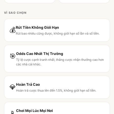
VÌ SAO CHỌN
Rút Tiền Không Giới Hạn
💰
Rút bao nhiêu cũng được, không giới hạn số lần và số tiền.
Odds Cao Nhất Thị Trường
🎯
Tỷ lệ cược cạnh tranh nhất, thắng cược nhận thưởng cao hơn
các nhà cái khác.
Hoàn Trả Cao
💎
Hoàn trả cược thua lên đến 1.5%, không giới hạn số tiền.
Chơi Mọi Lúc Mọi Nơi
📱