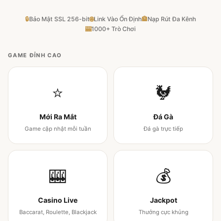
🔒
Bảo Mật SSL 256-bit
🌐
Link Vào Ổn Định
🏦
Nạp Rút Đa Kênh
🎰
1000+ Trò Chơi
GAME ĐỈNH CAO
⭐
🐓
Mới Ra Mắt
Đá Gà
Game cập nhật mỗi tuần
Đá gà trực tiếp
🎰
💰
Casino Live
Jackpot
Baccarat, Roulette, Blackjack
Thưởng cực khủng