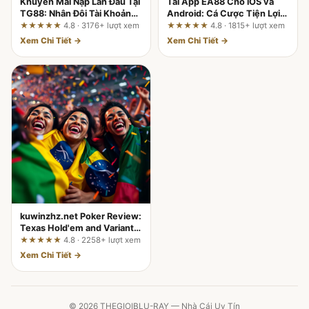
Khuyến Mãi Nạp Lần Đầu Tại
Tải App EA88 Cho iOS và
TG88: Nhân Đôi Tài Khoản
Android: Cá Cược Tiện Lợi
Gốc, Nhưng Điều Kiện Mới
Mọi Lúc – Góc Nhìn Thực Tế
★★★★★
4.8 · 3176+ lượt xem
★★★★★
4.8 · 1815+ lượt xem
Là Thứ Bạn Thực Sự Nhận
Xem Chi Tiết →
Xem Chi Tiết →
kuwinzhz.net Poker Review:
Texas Hold'em and Variants
— Who Fits, Who Should
★★★★★
4.8 · 2258+ lượt xem
Skip
Xem Chi Tiết →
© 2026 THEGIOIBLU-RAY — Nhà Cái Uy Tín