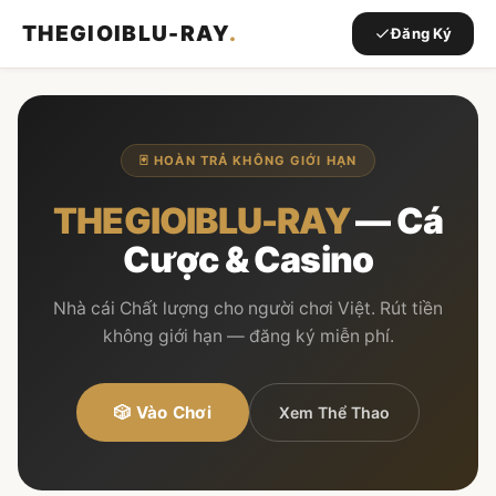
THEGIOIBLU-RAY
.
Đăng Ký
🃏 HOÀN TRẢ KHÔNG GIỚI HẠN
THEGIOIBLU-RAY
— Cá
Cược & Casino
Nhà cái Chất lượng cho người chơi Việt. Rút tiền
không giới hạn — đăng ký miễn phí.
🎲 Vào Chơi
Xem Thể Thao