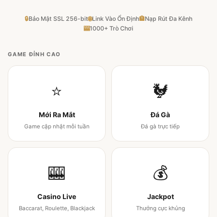
🔒
Bảo Mật SSL 256-bit
🌐
Link Vào Ổn Định
🏦
Nạp Rút Đa Kênh
🎰
1000+ Trò Chơi
GAME ĐỈNH CAO
⭐
🐓
Mới Ra Mắt
Đá Gà
Game cập nhật mỗi tuần
Đá gà trực tiếp
🎰
💰
Casino Live
Jackpot
Baccarat, Roulette, Blackjack
Thưởng cực khủng