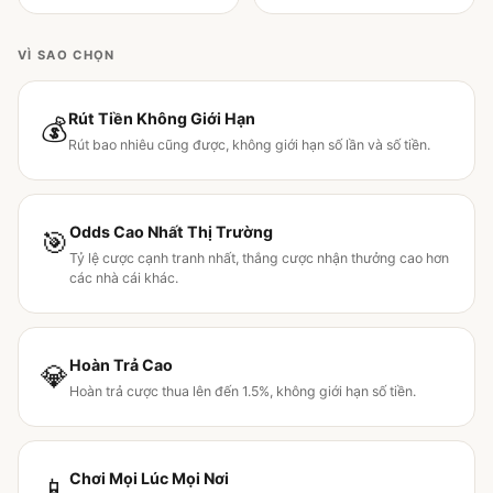
VÌ SAO CHỌN
Rút Tiền Không Giới Hạn
💰
Rút bao nhiêu cũng được, không giới hạn số lần và số tiền.
Odds Cao Nhất Thị Trường
🎯
Tỷ lệ cược cạnh tranh nhất, thắng cược nhận thưởng cao hơn
các nhà cái khác.
Hoàn Trả Cao
💎
Hoàn trả cược thua lên đến 1.5%, không giới hạn số tiền.
Chơi Mọi Lúc Mọi Nơi
📱