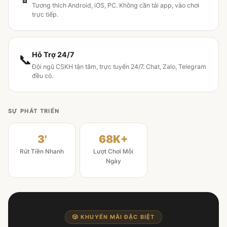
Tương thích Android, iOS, PC. Không cần tải app, vào chơi
trực tiếp.
Hỗ Trợ 24/7
📞
Đội ngũ CSKH tận tâm, trực tuyến 24/7. Chat, Zalo, Telegram
đều có.
SỰ PHÁT TRIỂN
3'
68K+
Rút Tiền Nhanh
Lượt Chơi Mỗi
Ngày
🎲 KHUYẾN MÃI ĐẶC BIỆT