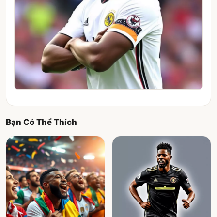
Bạn Có Thể Thích