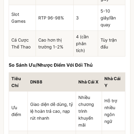
5-10
Slot
RTP 96-98%
3
giây/lần
Games
quay
4 (cần
Cá Cược
Cao hơn thị
Tùy trận
phân
Thể Thao
trường 1-2%
đấu
tích)
So Sánh Ưu/Nhược Điểm Với Đối Thủ
Tiêu
Nhà Cái
DN88
Nhà Cái X
Chí
Y
Nhiều
Hỗ trợ
Giao diện dễ dùng, tỷ
chương
Ưu
nhiều
lệ hoàn trả cao, nạp
trình
điểm
ngôn
rút nhanh
khuyến
ngữ
mãi