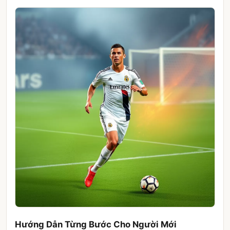
Hướng Dẫn Từng Bước Cho Người Mới