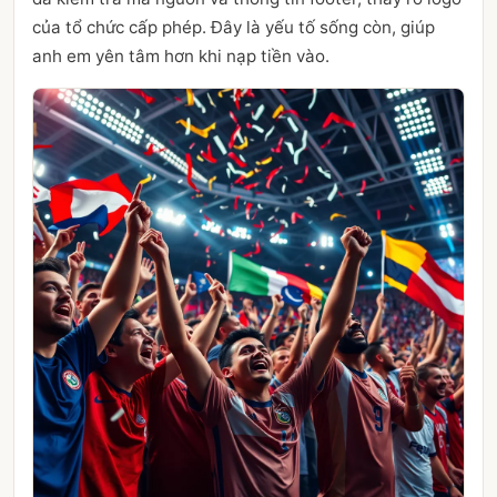
của tổ chức cấp phép. Đây là yếu tố sống còn, giúp
anh em yên tâm hơn khi nạp tiền vào.