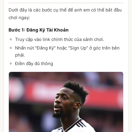
Dưới đây là các bước cụ thể để anh em có thể bắt đầu
chơi ngay:
Bước 1: Đăng Ký Tài Khoản
Truy cập vào link chính thức của sảnh chơi.
Nhấn nút "Đăng Ký" hoặc "Sign Up" ở góc trên bên
phải.
Điền đầy đủ thông