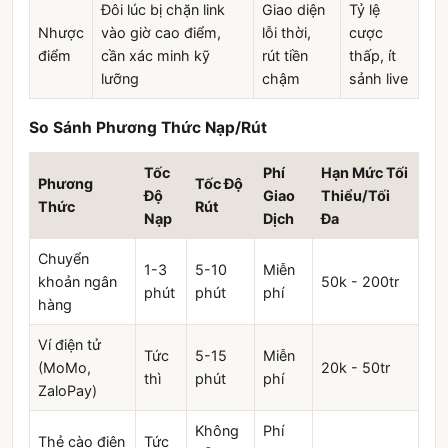
Đôi lúc bị chặn link
Giao diện
Tỷ lệ
Nhược
vào giờ cao điểm,
lỗi thời,
cược
điểm
cần xác minh kỹ
rút tiền
thấp, ít
lưỡng
chậm
sảnh live
So Sánh Phương Thức Nạp/Rút
Tốc
Phí
Hạn Mức Tối
Phương
Tốc Độ
Độ
Giao
Thiểu/Tối
Thức
Rút
Nạp
Dịch
Đa
Chuyển
1-3
5-10
Miễn
khoản ngân
50k - 200tr
phút
phút
phí
hàng
Ví điện tử
Tức
5-15
Miễn
(MoMo,
20k - 50tr
thì
phút
phí
ZaloPay)
Không
Phí
Thẻ cào điện
Tức