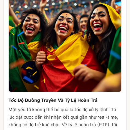
Tốc Độ Đường Truyền Và Tỷ Lệ Hoàn Trả
Một yếu tố không thể bỏ qua là tốc độ xử lý lệnh. Từ
lúc đặt cược đến khi nhận kết quả gần như real-time,
không có độ trễ khó chịu. Về tỷ lệ hoàn trả (RTP), tôi