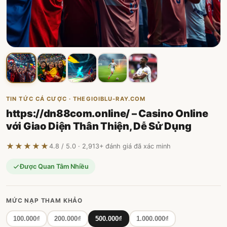
TIN TỨC CÁ CƯỢC · THEGIOIBLU-RAY.COM
https://dn88com.online/ – Casino Online
với Giao Diện Thân Thiện, Dễ Sử Dụng
★★★★★
4.8 / 5.0 · 2,913+ đánh giá đã xác minh
Được Quan Tâm Nhiều
MỨC NẠP THAM KHẢO
100.000₫
200.000₫
500.000₫
1.000.000₫