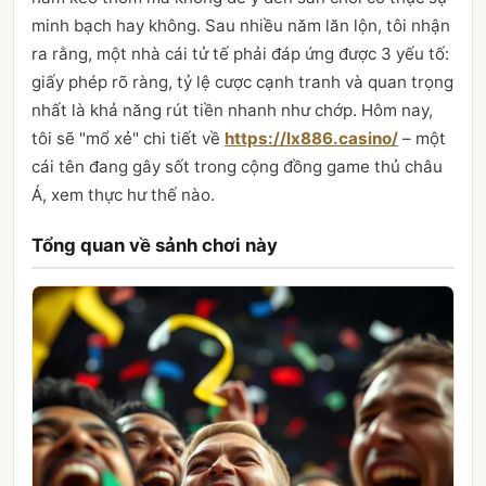
minh bạch hay không. Sau nhiều năm lăn lộn, tôi nhận
ra rằng, một nhà cái tử tế phải đáp ứng được 3 yếu tố:
giấy phép rõ ràng, tỷ lệ cược cạnh tranh và quan trọng
nhất là khả năng rút tiền nhanh như chớp. Hôm nay,
tôi sẽ "mổ xẻ" chi tiết về
https://lx886.casino/
– một
cái tên đang gây sốt trong cộng đồng game thủ châu
Á, xem thực hư thế nào.
Tổng quan về sảnh chơi này