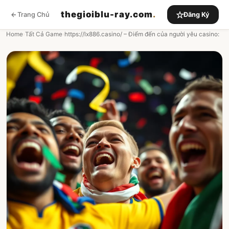
thegioiblu-ray.com
.
Trang Chủ
Đăng Ký
Home
›
Tất Cả Game
›
https://lx886.casino/ – Điểm đến của người yêu casino: