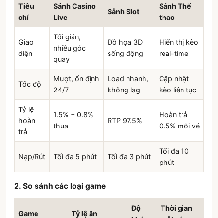
Tiêu
Sảnh Casino
Sảnh Thể
Sảnh Slot
chí
Live
thao
Tối giản,
Giao
Đồ họa 3D
Hiển thị kèo
nhiều góc
diện
sống động
real-time
quay
Mượt, ổn định
Load nhanh,
Cập nhật
Tốc độ
24/7
không lag
kèo liên tục
Tỷ lệ
1.5% + 0.8%
Hoàn trả
hoàn
RTP 97.5%
thua
0.5% mỗi vé
trả
Tối đa 10
Nạp/Rút
Tối đa 5 phút
Tối đa 3 phút
phút
2. So sánh các loại game
Độ
Thời gian
Game
Tỷ lệ ăn