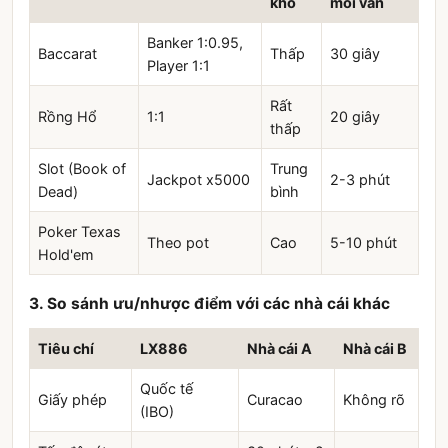
khó
mỗi ván
Banker 1:0.95,
Baccarat
Thấp
30 giây
Player 1:1
Rất
Rồng Hổ
1:1
20 giây
thấp
Slot (Book of
Trung
Jackpot x5000
2-3 phút
Dead)
bình
Poker Texas
Theo pot
Cao
5-10 phút
Hold'em
3. So sánh ưu/nhược điểm với các nhà cái khác
Tiêu chí
LX886
Nhà cái A
Nhà cái B
Quốc tế
Giấy phép
Curacao
Không rõ
(IBO)