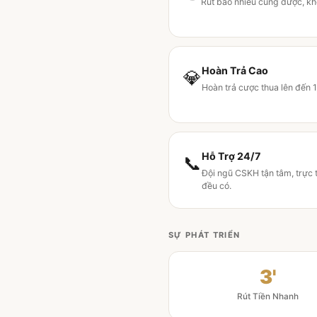
Rút bao nhiêu cũng được, khô
Hoàn Trả Cao
💎
Hoàn trả cược thua lên đến 1
Hỗ Trợ 24/7
📞
Đội ngũ CSKH tận tâm, trực 
đều có.
SỰ PHÁT TRIỂN
3'
Rút Tiền Nhanh