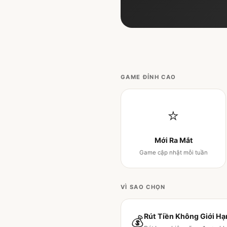
GAME ĐỈNH CAO
⭐
Mới Ra Mắt
Game cập nhật mỗi tuần
VÌ SAO CHỌN
Rút Tiền Không Giới Hạ
💰