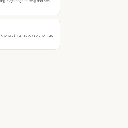
thắng cược nhận thưởng cao hơn
 Không cần tải app, vào chơi trực