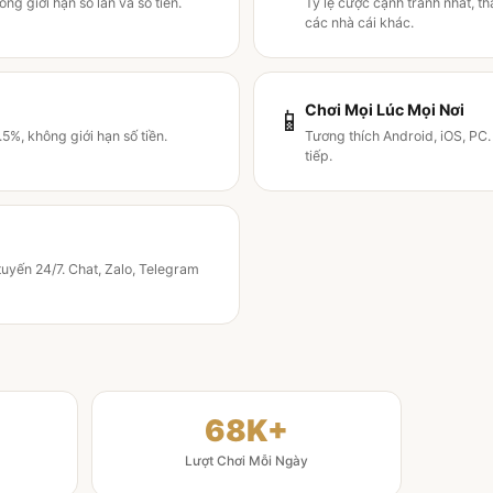
ng giới hạn số lần và số tiền.
Tỷ lệ cược cạnh tranh nhất, 
các nhà cái khác.
Chơi Mọi Lúc Mọi Nơi
📱
.5%, không giới hạn số tiền.
Tương thích Android, iOS, PC.
tiếp.
tuyến 24/7. Chat, Zalo, Telegram
68K+
Lượt Chơi Mỗi Ngày