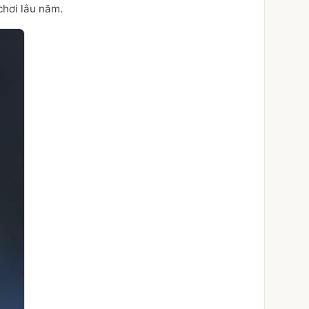
chơi lâu năm.