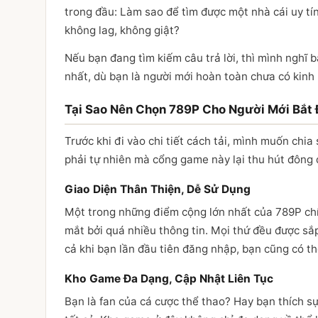
trong đầu: Làm sao để tìm được một nhà cái uy t
không lag, không giật?
Nếu bạn đang tìm kiếm câu trả lời, thì mình nghĩ
nhất, dù bạn là người mới hoàn toàn chưa có kinh
Tại Sao Nên Chọn 789P Cho Người Mới Bắt
Trước khi đi vào chi tiết cách tải, mình muốn chia
phải tự nhiên mà cổng game này lại thu hút đông 
Giao Diện Thân Thiện, Dễ Sử Dụng
Một trong những điểm cộng lớn nhất của 789P chính
mắt bởi quá nhiều thông tin. Mọi thứ đều được sắp
cả khi bạn lần đầu tiên đăng nhập, bạn cũng có th
Kho Game Đa Dạng, Cập Nhật Liên Tục
Bạn là fan của cá cược thể thao? Hay bạn thích 