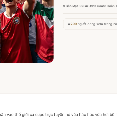
🔒 Bảo Mật SSL
🎰 Odds Cao
🔄 Hoàn T
🔥
299
người đang xem trang n
hân vào thế giới cá cược trực tuyến nó vừa háo hức vừa hơi bỡ 