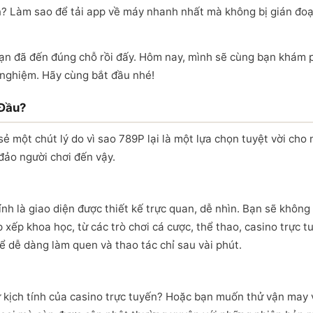
ín? Làm sao để tải app về máy nhanh nhất mà không bị gián đo
 bạn đã đến đúng chỗ rồi đấy. Hôm nay, mình sẽ cùng bạn khám
 nghiệm. Hãy cùng bắt đầu nhé!
 Đầu?
 sẻ một chút lý do vì sao 789P lại là một lựa chọn tuyệt vời cho
đảo người chơi đến vậy.
 là giao diện được thiết kế trực quan, dễ nhìn. Bạn sẽ không p
 xếp khoa học, từ các trò chơi cá cược, thể thao, casino trực
ể dễ dàng làm quen và thao tác chỉ sau vài phút.
sự kịch tính của casino trực tuyến? Hoặc bạn muốn thử vận ma