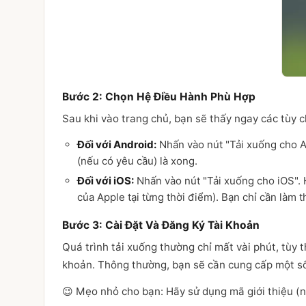
Bước 2: Chọn Hệ Điều Hành Phù Hợp
Sau khi vào trang chủ, bạn sẽ thấy ngay các tùy 
Đối với Android:
Nhấn vào nút "Tải xuống cho An
(nếu có yêu cầu) là xong.
Đối với iOS:
Nhấn vào nút "Tải xuống cho iOS".
của Apple tại từng thời điểm). Bạn chỉ cần làm 
Bước 3: Cài Đặt Và Đăng Ký Tài Khoản
Quá trình tải xuống thường chỉ mất vài phút, tùy 
khoản. Thông thường, bạn sẽ cần cung cấp một số 
😉 Mẹo nhỏ cho bạn: Hãy sử dụng mã giới thiệu (