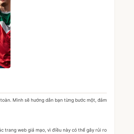
toàn. Mình sẽ hướng dẫn bạn từng bước một, đảm
c trang web giả mạo, vì điều này có thể gây rủi ro