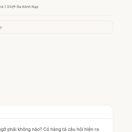
rả 1.5%
💳 Đa Kênh Nạp
ày
ngỡ phải không nào? Có hàng tá câu hỏi hiện ra