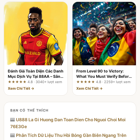
Đánh Giá Toàn Diện Các Danh
From Level 90 to Victory:
Mục Dịch Vụ Tại 88AA – Sân
What You Must Verify Before
Chơi Của Dân Chơi Thực Thụ
Ascending Your Champions
★★★★★
4.8 · 3040+ lượt xem
★★★★★
4.8 · 2259+ lượt xem
on LLWIN
Xem Chi Tiết →
Xem Chi Tiết →
BẠN CÓ THỂ THÍCH
🎰
U888 La Gi Huong Dan Toan Dien Cho Nguoi Choi Moi
76E3Ge
🎰
Phân Tích Dữ Liệu Thu Hồi Bóng Gần Biên Ngang Trên