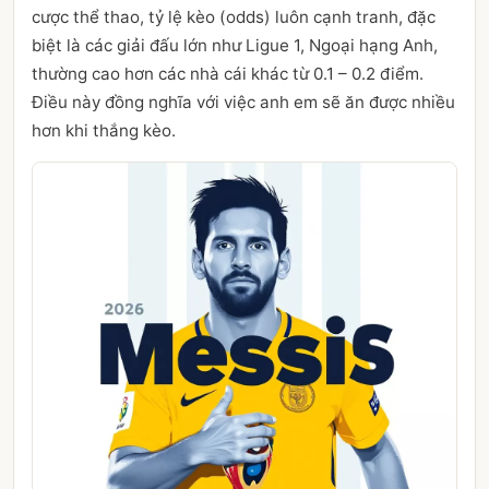
cược thể thao, tỷ lệ kèo (odds) luôn cạnh tranh, đặc
biệt là các giải đấu lớn như Ligue 1, Ngoại hạng Anh,
thường cao hơn các nhà cái khác từ 0.1 – 0.2 điểm.
Điều này đồng nghĩa với việc anh em sẽ ăn được nhiều
hơn khi thắng kèo.