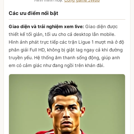
Các ưu điểm nổi bật
Giao diện và trải nghiệm xem live:
Giao diện được
thiết kế tối giản, tối ưu cho cả desktop lẫn mobile.
Hình ảnh phát trực tiếp các trận Ligue 1 mượt mà ở độ
phân giải Full HD, không bị giật lag ngay cả khi đường
truyền yếu. Hệ thống âm thanh sống động, giúp anh
em có cảm giác như đang ngồi trên khán đài.