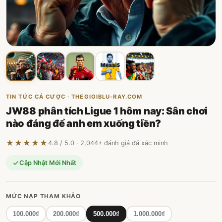
TIN TỨC CÁ CƯỢC · THEGIOIBLU-RAY.COM
JW88 phân tích Ligue 1 hôm nay: Sân chơi
nào đáng để anh em xuống tiền?
★★★★★
4.8 / 5.0 · 2,044+ đánh giá đã xác minh
Cập Nhật Mới Nhất
MỨC NẠP THAM KHẢO
100.000₫
200.000₫
500.000₫
1.000.000₫