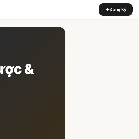
Đăng Ký
ược &