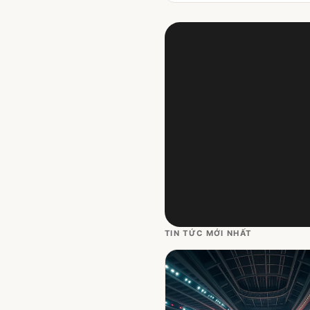
TIN TỨC MỚI NHẤT