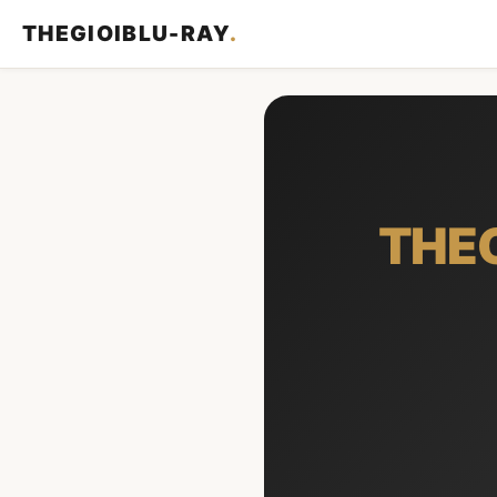
THEGIOIBLU-RAY
.
THE