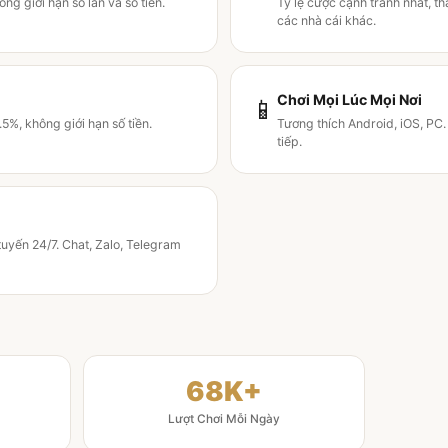
ng giới hạn số lần và số tiền.
Tỷ lệ cược cạnh tranh nhất, 
các nhà cái khác.
Chơi Mọi Lúc Mọi Nơi
📱
.5%, không giới hạn số tiền.
Tương thích Android, iOS, PC.
tiếp.
tuyến 24/7. Chat, Zalo, Telegram
68K+
Lượt Chơi Mỗi Ngày