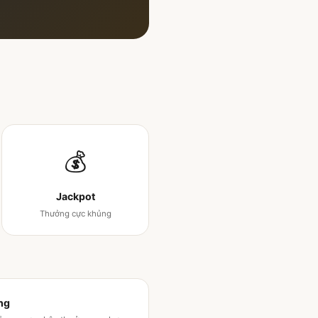
💰
Jackpot
Thưởng cực khủng
ng