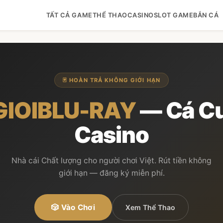
TẤT CẢ GAME
THỂ THAO
CASINO
SLOT GAME
BẮN CÁ
🃏 HOÀN TRẢ KHÔNG GIỚI HẠN
GIOIBLU-RAY
— Cá C
Casino
Nhà cái Chất lượng cho người chơi Việt. Rút tiền không
giới hạn — đăng ký miễn phí.
🎲 Vào Chơi
Xem Thể Thao