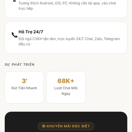
Tương thích Android, iOS, PC. Không cần tải app, vào chơi
trực tiếp.
Hỗ Trợ 24/7
📞
Đội ngũ CSKH tận tâm, trực tuyến 24/7. Chat, Zalo, Telegram
đều có.
SỰ PHÁT TRIỂN
3'
68K+
Rút Tiền Nhanh
Lượt Chơi Mỗi
Ngày
🎲 KHUYẾN MÃI ĐẶC BIỆT