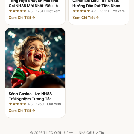
Tổng Hợp Khuyến Mãi Nhà
Game Bài Siêu Tốc NH88:
Cái NH88 Mới Nhất: Đâu Là
Hướng Dẫn Rút Tiền Nhanh,
Ưu Đãi Đáng Đặt Cược?
Xử Lý Lệnh Chậm Đúng
★★★★★
4.8 · 2231+ lượt xem
★★★★★
4.8 · 2326+ lượt xem
Cách
Xem Chi Tiết →
Xem Chi Tiết →
Sảnh Casino Live NH88 –
Trải Nghiệm Tương Tác
Dealer Gợi Cảm Nhưng
★★★★★
4.8 · 2260+ lượt xem
Đừng Quên Kiểm Tra Những
Xem Chi Tiết →
Điều Này
© 2026 THEGIOIBLU-RAY — Nhà Cái Uy Tín