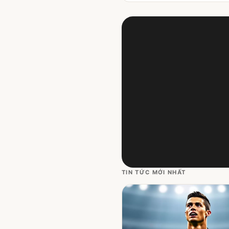
TIN TỨC MỚI NHẤT