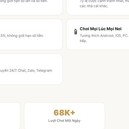
ng giới hạn số lần và số tiền.
Tỷ lệ cược cạnh tranh nhất, 
các nhà cái khác.
Chơi Mọi Lúc Mọi Nơi
📱
.5%, không giới hạn số tiền.
Tương thích Android, iOS, PC.
tiếp.
tuyến 24/7. Chat, Zalo, Telegram
68K+
Lượt Chơi Mỗi Ngày