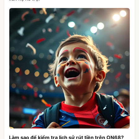
Làm sao để kiểm tra lịch sử rút tiền trên ON68?