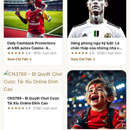
Daily Cashback Promotions
Hàng phòng ngự kỷ luật: Lá
at lv88.autos Casino: A
chắn thép của những nhà vô
Detailed Breakdown by Player
địch
★★★★★
4.8 · 1810+ lượt xem
★★★★★
4.8 · 2936+ lượt xem
Type
Xem Chi Tiết →
Xem Chi Tiết →
CN3789 – Bí Quyết Chơi Cược
Tài Xỉu Online Đỉnh Cao
★★★★★
4.8 · 2198+ lượt xem