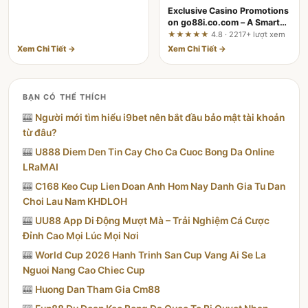
Exclusive Casino Promotions
on go88i.co.com – A Smart
Player’s Guide to Real Value
★★★★★
4.8 · 2217+ lượt xem
Xem Chi Tiết →
Xem Chi Tiết →
BẠN CÓ THỂ THÍCH
🎰
Người mới tìm hiểu i9bet nên bắt đầu bảo mật tài khoản
từ đâu?
🎰
U888 Diem Den Tin Cay Cho Ca Cuoc Bong Da Online
LRaMAI
🎰
C168 Keo Cup Lien Doan Anh Hom Nay Danh Gia Tu Dan
Choi Lau Nam KHDLOH
🎰
UU88 App Di Động Mượt Mà – Trải Nghiệm Cá Cược
Đỉnh Cao Mọi Lúc Mọi Nơi
🎰
World Cup 2026 Hanh Trinh San Cup Vang Ai Se La
Nguoi Nang Cao Chiec Cup
🎰
Huong Dan Tham Gia Cm88