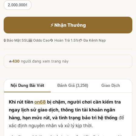
2.000.000₫
⚡ Nhận Thưởng
🔒 Bảo Mật SSL
🎰 Odds Cao
🔄 Hoàn Trả 1.5%
💳 Đa Kênh Nạp
🔥
430
người đang xem trang này
Nội Dung Bài Viết
Đánh Giá (3,258)
Giao Dịch
Khi rút tiền
on68
bị chậm, người chơi cần kiểm tra
ngay lịch sử giao dịch, thông tin tài khoản ngân
hàng, hạn mức rút, và tình trạng bảo trì hệ thống
để
xác định nguyên nhân và xử lý kịp thời.