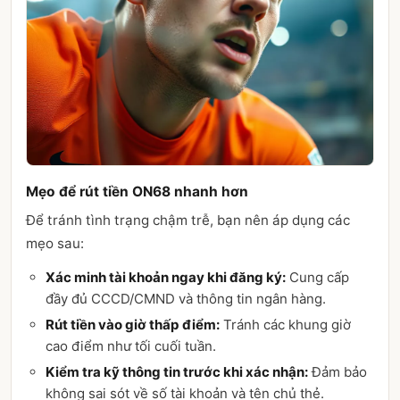
Mẹo để rút tiền ON68 nhanh hơn
Để tránh tình trạng chậm trễ, bạn nên áp dụng các
mẹo sau:
Xác minh tài khoản ngay khi đăng ký:
Cung cấp
đầy đủ CCCD/CMND và thông tin ngân hàng.
Rút tiền vào giờ thấp điểm:
Tránh các khung giờ
cao điểm như tối cuối tuần.
Kiểm tra kỹ thông tin trước khi xác nhận:
Đảm bảo
không sai sót về số tài khoản và tên chủ thẻ.