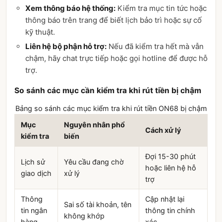
Xem thông báo hệ thống:
Kiểm tra mục tin tức hoặc
thông báo trên trang để biết lịch bảo trì hoặc sự cố
kỹ thuật.
Liên hệ bộ phận hỗ trợ:
Nếu đã kiểm tra hết mà vẫn
chậm, hãy chat trực tiếp hoặc gọi hotline để được hỗ
trợ.
So sánh các mục cần kiểm tra khi rút tiền bị chậm
Bảng so sánh các mục kiểm tra khi rút tiền ON68 bị chậm
Mục
Nguyên nhân phổ
Cách xử lý
kiểm tra
biến
Đợi 15-30 phút
Lịch sử
Yêu cầu đang chờ
hoặc liên hệ hỗ
giao dịch
xử lý
trợ
Thông
Cập nhật lại
Sai số tài khoản, tên
tin ngân
thông tin chính
không khớp
hàng
xác