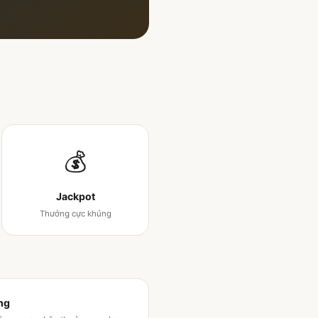
💰
Jackpot
Thưởng cực khủng
ng