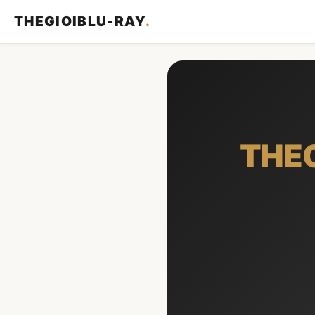
THEGIOIBLU-RAY
.
THE