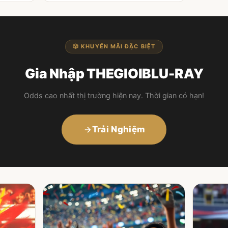
🎲 KHUYẾN MÃI ĐẶC BIỆT
Gia Nhập THEGIOIBLU-RAY
Odds cao nhất thị trường hiện nay. Thời gian có hạn!
Trải Nghiệm