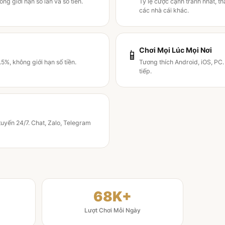
ng giới hạn số lần và số tiền.
Tỷ lệ cược cạnh tranh nhất, 
các nhà cái khác.
Chơi Mọi Lúc Mọi Nơi
📱
.5%, không giới hạn số tiền.
Tương thích Android, iOS, PC.
tiếp.
tuyến 24/7. Chat, Zalo, Telegram
68K+
Lượt Chơi Mỗi Ngày