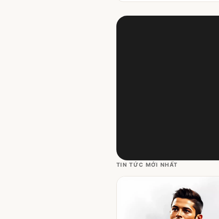
TIN TỨC MỚI NHẤT