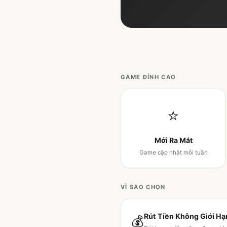
GAME ĐỈNH CAO
⭐
Mới Ra Mắt
Game cập nhật mỗi tuần
VÌ SAO CHỌN
Rút Tiền Không Giới Hạ
💰