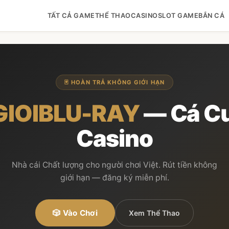
TẤT CẢ GAME
THỂ THAO
CASINO
SLOT GAME
BẮN CÁ
🃏 HOÀN TRẢ KHÔNG GIỚI HẠN
GIOIBLU-RAY
— Cá C
Casino
Nhà cái Chất lượng cho người chơi Việt. Rút tiền không
giới hạn — đăng ký miễn phí.
🎲 Vào Chơi
Xem Thể Thao