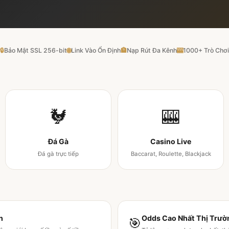
🔒
Bảo Mật SSL 256-bit
🌐
Link Vào Ổn Định
🏦
Nạp Rút Đa Kênh
🎰
1000+ Trò Chơi
🐓
🎰
Đá Gà
Casino Live
Đá gà trực tiếp
Baccarat, Roulette, Blackjack
n
Odds Cao Nhất Thị Trườ
🎯