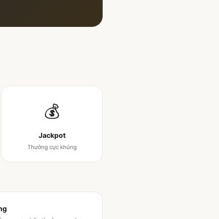
💰
Jackpot
Thưởng cực khủng
ng