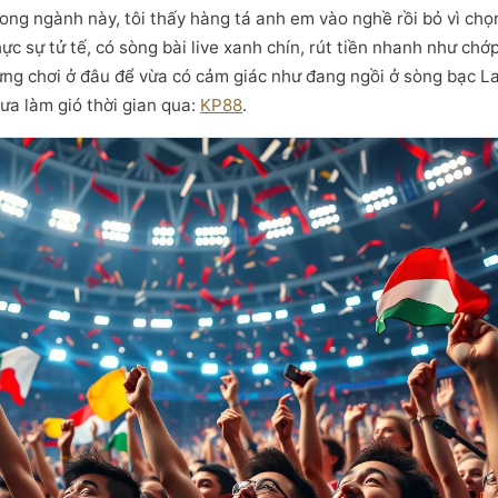
ong ngành này, tôi thấy hàng tá anh em vào nghề rồi bỏ vì chọ
ực sự tử tế, có sòng bài live xanh chín, rút tiền nhanh như chớp
ưng chơi ở đâu để vừa có cảm giác như đang ngồi ở sòng bạc La
ưa làm gió thời gian qua:
KP88
.