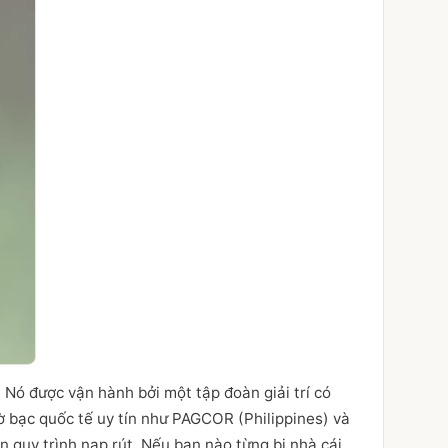
. Nó được vận hành bởi một tập đoàn giải trí có
ờ bạc quốc tế uy tín như PAGCOR (Philippines) và
n quy trình nạp rút. Nếu bạn nào từng bị nhà cái