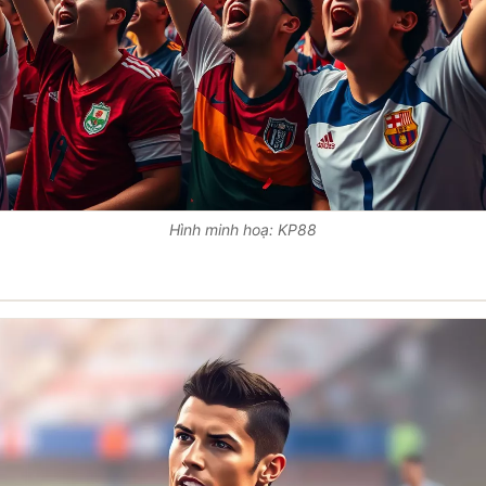
Hình minh hoạ: KP88