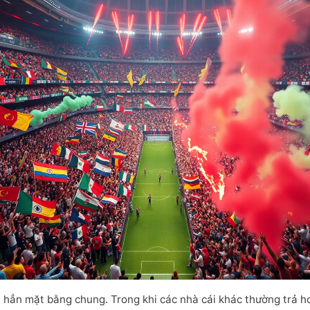
hơn hẳn mặt bằng chung. Trong khi các nhà cái khác thường trả h