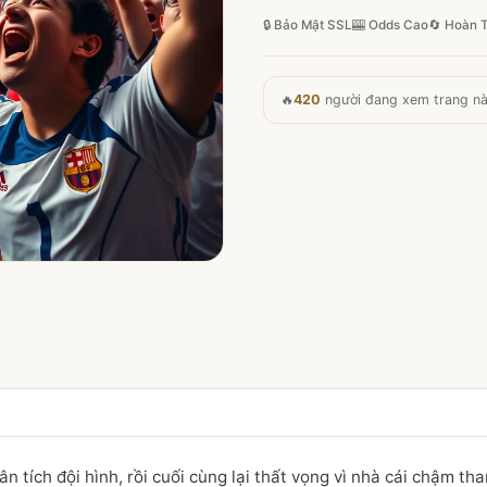
🔒 Bảo Mật SSL
🎰 Odds Cao
🔄 Hoàn T
🔥
420
người đang xem trang n
n tích đội hình, rồi cuối cùng lại thất vọng vì nhà cái chậm tha