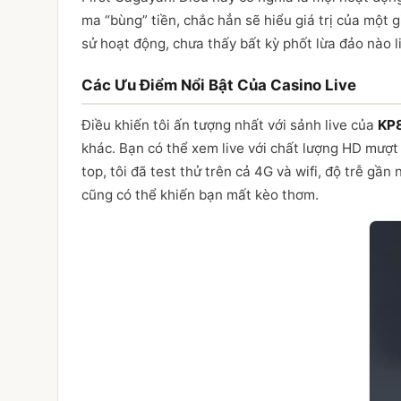
ma “bùng” tiền, chắc hẳn sẽ hiểu giá trị của một 
sử hoạt động, chưa thấy bất kỳ phốt lừa đảo nào 
Các Ưu Điểm Nổi Bật Của Casino Live
Điều khiến tôi ấn tượng nhất với sảnh live của
KP
khác. Bạn có thể xem live với chất lượng HD mượt
top, tôi đã test thử trên cả 4G và wifi, độ trễ g
cũng có thể khiến bạn mất kèo thơm.