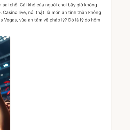
n sai chỗ. Cái khó của người chơi bây giờ không
. Casino live, nói thật, là món ăn tinh thần không
s Vegas, vừa an tâm về pháp lý? Đó là lý do hôm