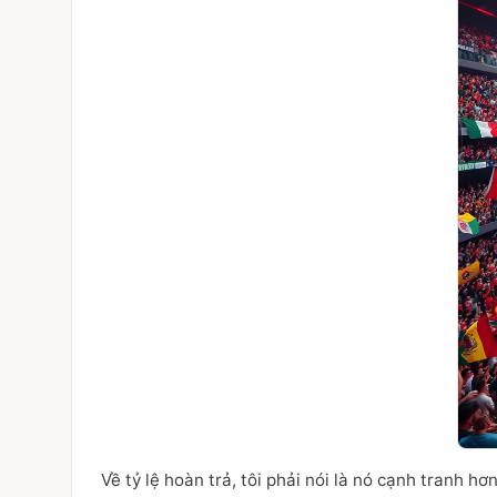
Về tỷ lệ hoàn trả, tôi phải nói là nó cạnh tranh 