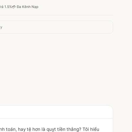
rả 1.5%
💳 Đa Kênh Nạp
ày
nh toán, hay tệ hơn là quỵt tiền thắng? Tôi hiểu