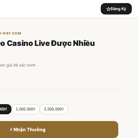
Đăng Ký
LU-RAY.COM
o Casino Live Được Nhiều
đánh giá đã xác minh
000₫
1.000.000₫
2.000.000₫
⚡ Nhận Thưởng