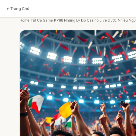
Trang Chủ
Home
›
Tất Cả Game
›
KP88 Những Lý Do Casino Live Được Nhiều Ngư