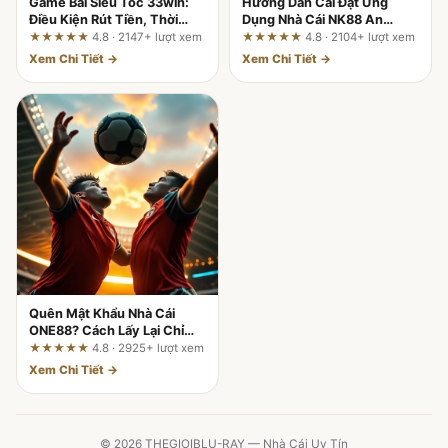
Game Bài Siêu Tốc 33win:
Hướng Dẫn Cài Đặt Ứng
Điều Kiện Rút Tiền, Thời
Dụng Nhà Cái NK88 An
Gian Nhận Lệnh và Cách Xử
Toàn, Không Mã Độc
★★★★★
4.8 · 2147+ lượt xem
★★★★★
4.8 · 2104+ lượt xem
Lý Khi Rút Chậm
Xem Chi Tiết →
Xem Chi Tiết →
Quên Mật Khẩu Nhà Cái
ONE88? Cách Lấy Lại Chỉ
Trong 1 Phút
★★★★★
4.8 · 2925+ lượt xem
Xem Chi Tiết →
© 2026 THEGIOIBLU-RAY — Nhà Cái Uy Tín