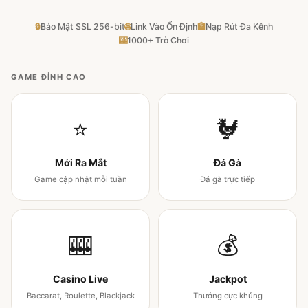
🔒
Bảo Mật SSL 256-bit
🌐
Link Vào Ổn Định
🏦
Nạp Rút Đa Kênh
🎰
1000+ Trò Chơi
GAME ĐỈNH CAO
⭐
🐓
Mới Ra Mắt
Đá Gà
Game cập nhật mỗi tuần
Đá gà trực tiếp
🎰
💰
Casino Live
Jackpot
Baccarat, Roulette, Blackjack
Thưởng cực khủng