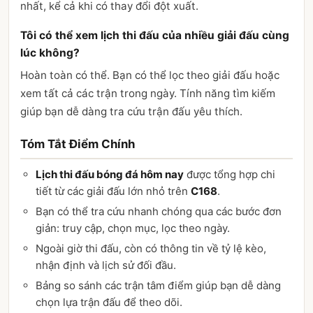
nhất, kể cả khi có thay đổi đột xuất.
Tôi có thể xem lịch thi đấu của nhiều giải đấu cùng
lúc không?
Hoàn toàn có thể. Bạn có thể lọc theo giải đấu hoặc
xem tất cả các trận trong ngày. Tính năng tìm kiếm
giúp bạn dễ dàng tra cứu trận đấu yêu thích.
Tóm Tắt Điểm Chính
Lịch thi đấu bóng đá hôm nay
được tổng hợp chi
tiết từ các giải đấu lớn nhỏ trên
C168
.
Bạn có thể tra cứu nhanh chóng qua các bước đơn
giản: truy cập, chọn mục, lọc theo ngày.
Ngoài giờ thi đấu, còn có thông tin về tỷ lệ kèo,
nhận định và lịch sử đối đầu.
Bảng so sánh các trận tâm điểm giúp bạn dễ dàng
chọn lựa trận đấu để theo dõi.