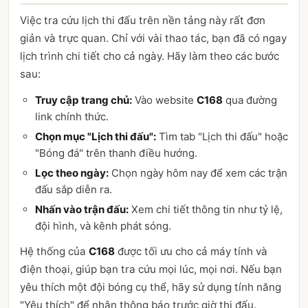
Việc tra cứu lịch thi đấu trên nền tảng này rất đơn
giản và trực quan. Chỉ với vài thao tác, bạn đã có ngay
lịch trình chi tiết cho cả ngày. Hãy làm theo các bước
sau:
Truy cập trang chủ:
Vào website
C168
qua đường
link chính thức.
Chọn mục "Lịch thi đấu":
Tìm tab "Lịch thi đấu" hoặc
"Bóng đá" trên thanh điều hướng.
Lọc theo ngày:
Chọn ngày hôm nay để xem các trận
đấu sắp diễn ra.
Nhấn vào trận đấu:
Xem chi tiết thông tin như tỷ lệ,
đội hình, và kênh phát sóng.
Hệ thống của
C168
được tối ưu cho cả máy tính và
điện thoại, giúp bạn tra cứu mọi lúc, mọi nơi. Nếu bạn
yêu thích một đội bóng cụ thể, hãy sử dụng tính năng
"Yêu thích" để nhận thông báo trước giờ thi đấu.