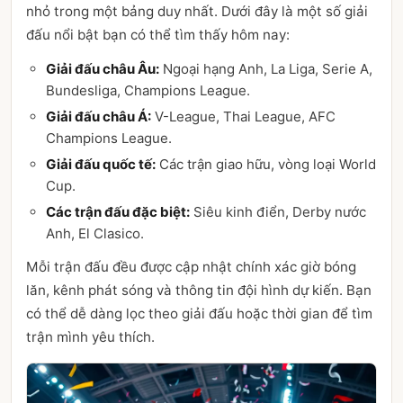
nhỏ trong một bảng duy nhất. Dưới đây là một số giải
đấu nổi bật bạn có thể tìm thấy hôm nay:
Giải đấu châu Âu:
Ngoại hạng Anh, La Liga, Serie A,
Bundesliga, Champions League.
Giải đấu châu Á:
V-League, Thai League, AFC
Champions League.
Giải đấu quốc tế:
Các trận giao hữu, vòng loại World
Cup.
Các trận đấu đặc biệt:
Siêu kinh điển, Derby nước
Anh, El Clasico.
Mỗi trận đấu đều được cập nhật chính xác giờ bóng
lăn, kênh phát sóng và thông tin đội hình dự kiến. Bạn
có thể dễ dàng lọc theo giải đấu hoặc thời gian để tìm
trận mình yêu thích.