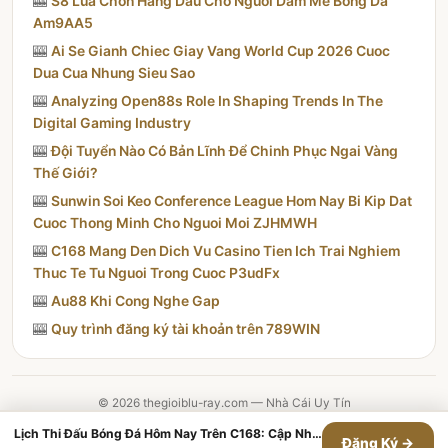
🎰
S8 Lua Chon Hang Dau Cho Nguoi Dam Me Bong Da
Am9AA5
🎰
Ai Se Gianh Chiec Giay Vang World Cup 2026 Cuoc
Dua Cua Nhung Sieu Sao
🎰
Analyzing Open88s Role In Shaping Trends In The
Digital Gaming Industry
🎰
Đội Tuyển Nào Có Bản Lĩnh Để Chinh Phục Ngai Vàng
Thế Giới?
🎰
Sunwin Soi Keo Conference League Hom Nay Bi Kip Dat
Cuoc Thong Minh Cho Nguoi Moi ZJHMWH
🎰
C168 Mang Den Dich Vu Casino Tien Ich Trai Nghiem
Thuc Te Tu Nguoi Trong Cuoc P3udFx
🎰
Au88 Khi Cong Nghe Gap
🎰
Quy trình đăng ký tài khoản trên 789WIN
© 2026 thegioiblu-ray.com — Nhà Cái Uy Tín
Contact
·
Chính Sách Giao Dịch
·
Chính Sách Hoàn Trả
·
Chính Sách Bảo
Lịch Thi Đấu Bóng Đá Hôm Nay Trên C168: Cập Nhật Nhanh & Chính Xác
Đăng Ký →
Mật
·
Điều Khoản Dịch Vụ
·
Tra Cứu Vé
·
Tất Cả Game
·
Sitemap