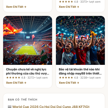
Đáng
★★★★★
4.8 · 3373+ lượt xem
Xem Chi Tiết →
Xem Chi Tiết →
Chuyện chưa kể về nghị lực
Bảo vệ tài khoản thế nào khi
phi thường của cầu thủ vượt
đăng nhập may88 trên thiết
lên số phận nghèo khó
bị lạ
★★★★★
4.8 · 3272+ lượt xem
★★★★★
4.8 · 3238+ lượt xem
Xem Chi Tiết →
Xem Chi Tiết →
BẠN CÓ THỂ THÍCH
🎰
World Cup 2026 Co Hoi Doi Doi Cung J88 KF7lGt