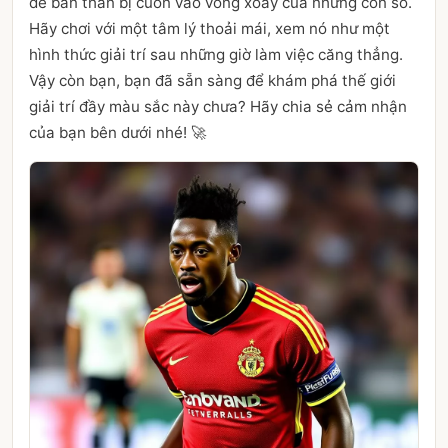
để bản thân bị cuốn vào vòng xoáy của những con số.
Hãy chơi với một tâm lý thoải mái, xem nó như một
hình thức giải trí sau những giờ làm việc căng thẳng.
Vậy còn bạn, bạn đã sẵn sàng để khám phá thế giới
giải trí đầy màu sắc này chưa? Hãy chia sẻ cảm nhận
của bạn bên dưới nhé! 🚀