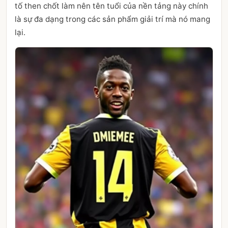
tố then chốt làm nên tên tuổi của nền tảng này chính
là sự đa dạng trong các sản phẩm giải trí mà nó mang
lại.