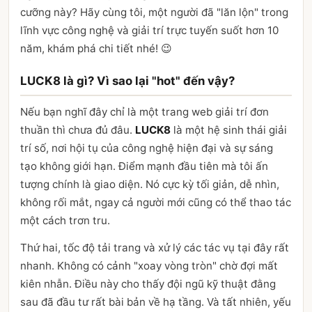
cưỡng này? Hãy cùng tôi, một người đã "lăn lộn" trong
lĩnh vực công nghệ và giải trí trực tuyến suốt hơn 10
năm, khám phá chi tiết nhé! 😉
LUCK8 là gì? Vì sao lại "hot" đến vậy?
Nếu bạn nghĩ đây chỉ là một trang web giải trí đơn
thuần thì chưa đủ đâu.
LUCK8
là một hệ sinh thái giải
trí số, nơi hội tụ của công nghệ hiện đại và sự sáng
tạo không giới hạn. Điểm mạnh đầu tiên mà tôi ấn
tượng chính là giao diện. Nó cực kỳ tối giản, dễ nhìn,
không rối mắt, ngay cả người mới cũng có thể thao tác
một cách trơn tru.
Thứ hai, tốc độ tải trang và xử lý các tác vụ tại đây rất
nhanh. Không có cảnh "xoay vòng tròn" chờ đợi mất
kiên nhẫn. Điều này cho thấy đội ngũ kỹ thuật đằng
sau đã đầu tư rất bài bản về hạ tầng. Và tất nhiên, yếu