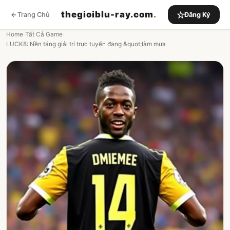
thegioiblu-ray.com
.
Trang Chủ
Đăng Ký
Home
›
Tất Cả Game
›
LUCK8: Nền tảng giải trí trực tuyến đang &quot;làm mưa