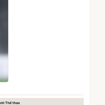
nh Thể thao