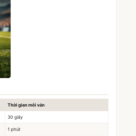
Thời gian mỗi ván
30 giây
1 phút