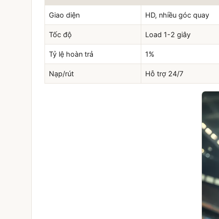
Giao diện
HD, nhiều góc quay
Tốc độ
Load 1-2 giây
Tỷ lệ hoàn trả
1%
Nạp/rút
Hỗ trợ 24/7