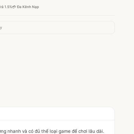
rả 1.5%
💳 Đa Kênh Nạp
ày
ởng nhanh và có đủ thể loại game để chơi lâu dài.