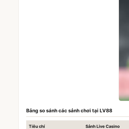
Bảng so sánh các sảnh chơi tại LV88
Tiêu chí
Sảnh Live Casino