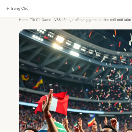
Trang Chủ
Home
›
Tất Cả Game
›
LV88 liên tục bổ sung game casino mới mỗi tuần