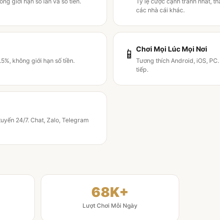
ng giới hạn số lần và số tiền.
Tỷ lệ cược cạnh tranh nhất, 
các nhà cái khác.
Chơi Mọi Lúc Mọi Nơi
📱
.5%, không giới hạn số tiền.
Tương thích Android, iOS, PC.
tiếp.
tuyến 24/7. Chat, Zalo, Telegram
68K+
Lượt Chơi Mỗi Ngày