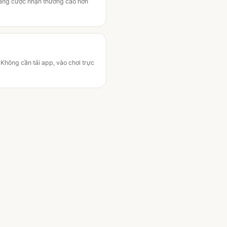
thắng cược nhận thưởng cao hơn
 Không cần tải app, vào chơi trực