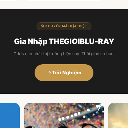
🎲 KHUYẾN MÃI ĐẶC BIỆT
Gia Nhập THEGIOIBLU-RAY
Odds cao nhất thị trường hiện nay. Thời gian có hạn!
Trải Nghiệm