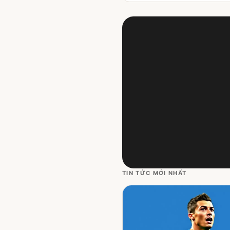
TIN TỨC MỚI NHẤT