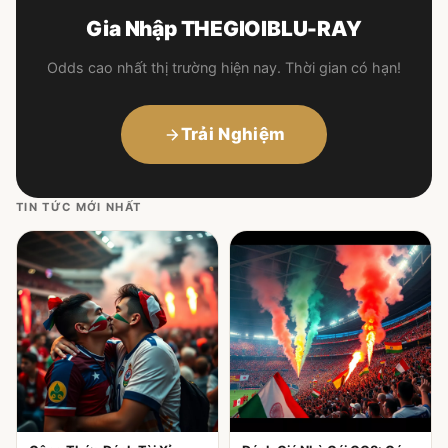
Gia Nhập THEGIOIBLU-RAY
Odds cao nhất thị trường hiện nay. Thời gian có hạn!
Trải Nghiệm
TIN TỨC MỚI NHẤT