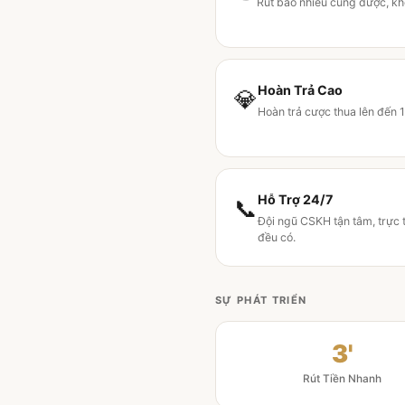
Rút bao nhiêu cũng được, khô
Hoàn Trả Cao
💎
Hoàn trả cược thua lên đến 1
Hỗ Trợ 24/7
📞
Đội ngũ CSKH tận tâm, trực 
đều có.
SỰ PHÁT TRIỂN
3'
Rút Tiền Nhanh