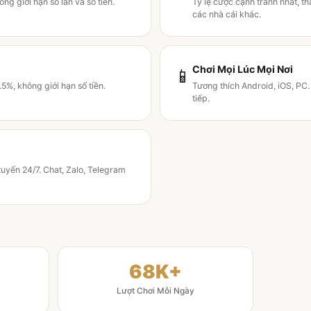
ng giới hạn số lần và số tiền.
Tỷ lệ cược cạnh tranh nhất, 
các nhà cái khác.
Chơi Mọi Lúc Mọi Nơi
📱
.5%, không giới hạn số tiền.
Tương thích Android, iOS, PC.
tiếp.
tuyến 24/7. Chat, Zalo, Telegram
68K+
Lượt Chơi Mỗi Ngày