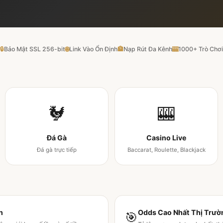
🔒
Bảo Mật SSL 256-bit
🌐
Link Vào Ổn Định
🏦
Nạp Rút Đa Kênh
🎰
1000+ Trò Chơi
🐓
🎰
Đá Gà
Casino Live
Đá gà trực tiếp
Baccarat, Roulette, Blackjack
n
Odds Cao Nhất Thị Trườ
🎯