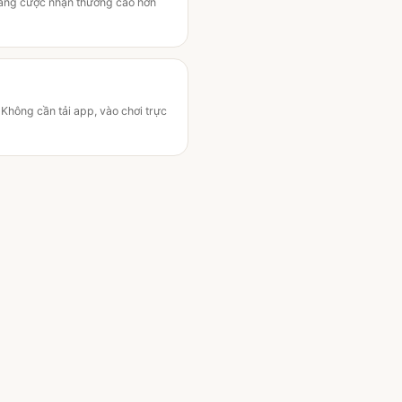
thắng cược nhận thưởng cao hơn
 Không cần tải app, vào chơi trực