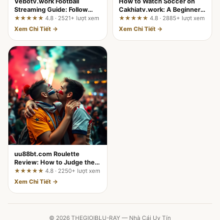
Vebotv.work Football
How to Watch Soccer on
Streaming Guide: Follow
Cakhiatv.work: A Beginner's
Daily Matches and Fixtures
Guide to Streams and Match
★★★★★
4.8 · 2521+ lượt xem
★★★★★
4.8 · 2885+ lượt xem
Without the Chaos
Times
Xem Chi Tiết →
Xem Chi Tiết →
uu88bt.com Roulette
Review: How to Judge the
Wheel, the Platform, and
★★★★★
4.8 · 2250+ lượt xem
the Fine Print
Xem Chi Tiết →
© 2026 THEGIOIBLU-RAY — Nhà Cái Uy Tín