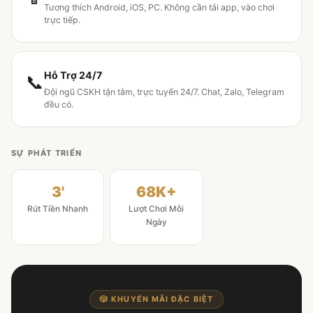
Tương thích Android, iOS, PC. Không cần tải app, vào chơi
trực tiếp.
Hỗ Trợ 24/7
📞
Đội ngũ CSKH tận tâm, trực tuyến 24/7. Chat, Zalo, Telegram
đều có.
SỰ PHÁT TRIỂN
3'
68K+
Rút Tiền Nhanh
Lượt Chơi Mỗi
Ngày
🎲 KHUYẾN MÃI ĐẶC BIỆT