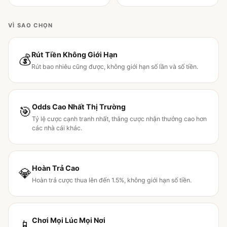
VÌ SAO CHỌN
Rút Tiền Không Giới Hạn
💰
Rút bao nhiêu cũng được, không giới hạn số lần và số tiền.
Odds Cao Nhất Thị Trường
🎯
Tỷ lệ cược cạnh tranh nhất, thắng cược nhận thưởng cao hơn
các nhà cái khác.
Hoàn Trả Cao
💎
Hoàn trả cược thua lên đến 1.5%, không giới hạn số tiền.
Chơi Mọi Lúc Mọi Nơi
📱