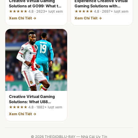
Creative Virtual Gaming
Experience Creative Virtual
Solutions at GO99: What the
Gaming Solutions with
Promise Looks Like and
go99sv.com: A Reviewer's
★★★★★
4.8 · 2623+ lượt xem
★★★★★
4.8 · 2697+ lượt xem
What You Still Need to
Checklist
Xem Chi Tiết →
Xem Chi Tiết →
Check
Creative Virtual Gaming
Solutions: What U88
Promises and What You
★★★★★
4.8 · 1882+ lượt xem
Should Verify First
Xem Chi Tiết →
© 2026 THEGIOIBLU-RAY — Nhà Cái Uy Tín