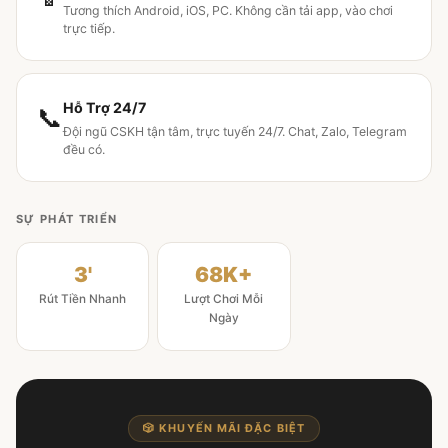
Tương thích Android, iOS, PC. Không cần tải app, vào chơi
trực tiếp.
Hỗ Trợ 24/7
📞
Đội ngũ CSKH tận tâm, trực tuyến 24/7. Chat, Zalo, Telegram
đều có.
SỰ PHÁT TRIỂN
3'
68K+
Rút Tiền Nhanh
Lượt Chơi Mỗi
Ngày
🎲 KHUYẾN MÃI ĐẶC BIỆT