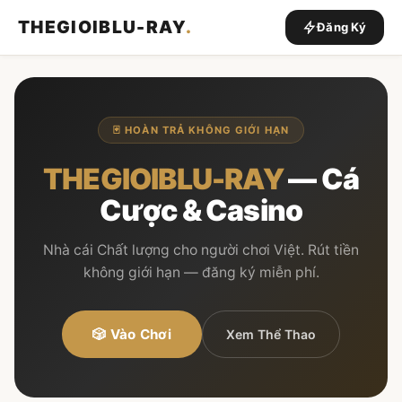
THEGIOIBLU-RAY
.
Đăng Ký
🃏 HOÀN TRẢ KHÔNG GIỚI HẠN
THEGIOIBLU-RAY
— Cá
Cược & Casino
Nhà cái Chất lượng cho người chơi Việt. Rút tiền
không giới hạn — đăng ký miễn phí.
🎲 Vào Chơi
Xem Thể Thao