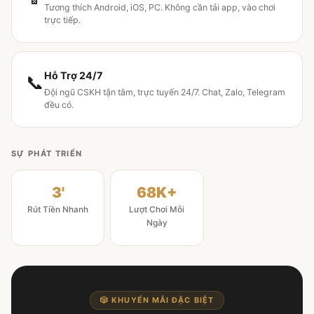
Tương thích Android, iOS, PC. Không cần tải app, vào chơi
trực tiếp.
Hỗ Trợ 24/7
📞
Đội ngũ CSKH tận tâm, trực tuyến 24/7. Chat, Zalo, Telegram
đều có.
SỰ PHÁT TRIỂN
3'
68K+
Rút Tiền Nhanh
Lượt Chơi Mỗi
Ngày
🎲 KHUYẾN MÃI ĐẶC BIỆT