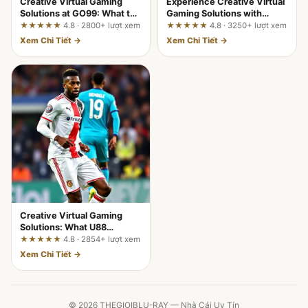
Creative Virtual Gaming
Experience Creative Virtual
Solutions at GO99: What the
Gaming Solutions with
Promise Looks Like and
go99sv.com: A Reviewer's
★★★★★
4.8 · 2800+ lượt xem
★★★★★
4.8 · 3250+ lượt xem
What You Still Need to
Checklist
Xem Chi Tiết →
Xem Chi Tiết →
Check
Creative Virtual Gaming
Solutions: What U88
Promises and What You
★★★★★
4.8 · 2854+ lượt xem
Should Verify First
Xem Chi Tiết →
© 2026 THEGIOIBLU-RAY — Nhà Cái Uy Tín