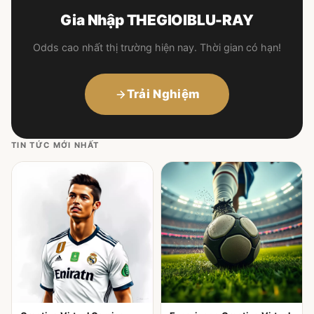
Gia Nhập THEGIOIBLU-RAY
Odds cao nhất thị trường hiện nay. Thời gian có hạn!
Trải Nghiệm
TIN TỨC MỚI NHẤT