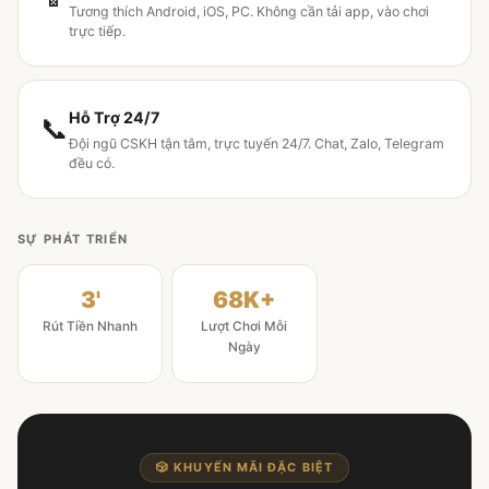
Tương thích Android, iOS, PC. Không cần tải app, vào chơi
trực tiếp.
Hỗ Trợ 24/7
📞
Đội ngũ CSKH tận tâm, trực tuyến 24/7. Chat, Zalo, Telegram
đều có.
SỰ PHÁT TRIỂN
3'
68K+
Rút Tiền Nhanh
Lượt Chơi Mỗi
Ngày
🎲 KHUYẾN MÃI ĐẶC BIỆT