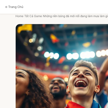
Trang Chủ
Home
›
Tất Cả Game
›
Những nền bóng đá mới nổi đang làm mưa làm g