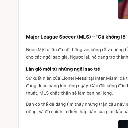
Major League Soccer (MLS) – "Gã khổng lồ"
Nước Mỹ từ lâu đã nổi tiếng với bóng rổ và bóng b
cho các ngôi sao già. Ngược lại, nó đang trở thà
Làn gió mới từ những ngôi sao trẻ
Sự xuất hiện của Lionel Messi tại Inter Miami đã
đang được nâng lên từng ngày. Các đội bóng đầu tư
thuật, MLS chắc chắn sẽ làm bạn hài lòng.
Bạn có thể dễ dàng tìm thấy những trận cầu nảy 
riêng, và đó chính là điểm hấp dẫn của giải đấu nà