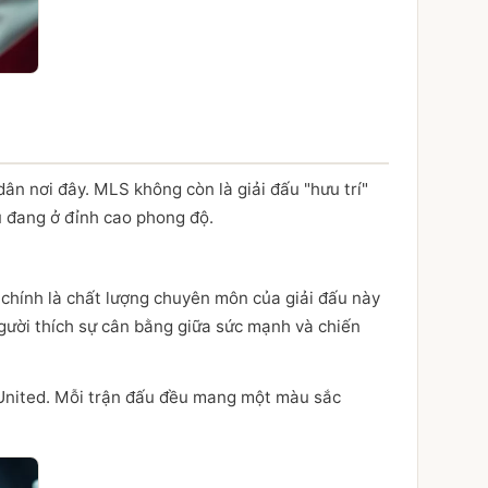
ân nơi đây. MLS không còn là giải đấu "hưu trí"
ủ đang ở đỉnh cao phong độ.
 chính là chất lượng chuyên môn của giải đấu này
người thích sự cân bằng giữa sức mạnh và chiến
 United. Mỗi trận đấu đều mang một màu sắc