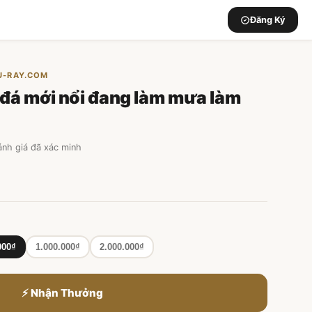
Đăng Ký
LU-RAY.COM
đá mới nổi đang làm mưa làm
đánh giá đã xác minh
000₫
1.000.000₫
2.000.000₫
⚡ Nhận Thưởng