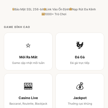
🔒
Bảo Mật SSL 256-bit
🌐
Link Vào Ổn Định
🏦
Nạp Rút Đa Kênh
🎰
1000+ Trò Chơi
GAME ĐỈNH CAO
⭐
🐓
Mới Ra Mắt
Đá Gà
Game cập nhật mỗi tuần
Đá gà trực tiếp
🎰
💰
Casino Live
Jackpot
Baccarat, Roulette, Blackjack
Thưởng cực khủng