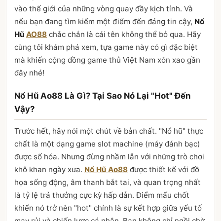
vào thế giới của những vòng quay đầy kịch tính. Và
nếu bạn đang tìm kiếm một điểm đến đáng tin cậy,
Nổ
Hũ
AO88
chắc chắn là cái tên không thể bỏ qua. Hãy
cùng tôi khám phá xem, tựa game này có gì đặc biệt
mà khiến cộng đồng game thủ Việt Nam xôn xao gần
đây nhé!
Nổ Hũ Ao88 Là Gì? Tại Sao Nó Lại "Hot" Đến
Vậy?
Trước hết, hãy nói một chút về bản chất. "Nổ hũ" thực
chất là một dạng game slot machine (máy đánh bạc)
được số hóa. Nhưng đừng nhầm lẫn với những trò chơi
khô khan ngày xưa.
Nổ Hũ Ao88
được thiết kế với đồ
họa sống động, âm thanh bắt tai, và quan trọng nhất
là tỷ lệ trả thưởng cực kỳ hấp dẫn. Điểm mấu chốt
khiến nó trở nên "hot" chính là sự kết hợp giữa yếu tố
may rủi và chiến lược cá nhân. Bạn không chỉ ngồi chờ