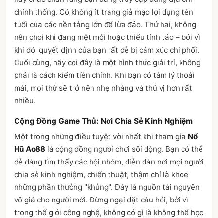
chính thống. Có không ít trang giả mạo lợi dụng tên
tuổi của các nền tảng lớn để lừa đảo. Thứ hai, không
nên chơi khi đang mệt mỏi hoặc thiếu tỉnh táo – bởi vì
khi đó, quyết định của bạn rất dễ bị cảm xúc chi phối.
Cuối cùng, hãy coi đây là một hình thức giải trí, không
phải là cách kiếm tiền chính. Khi bạn có tâm lý thoải
mái, mọi thứ sẽ trở nên nhẹ nhàng và thú vị hơn rất
nhiều.
Cộng Đồng Game Thủ: Nơi Chia Sẻ Kinh Nghiệm
Một trong những điều tuyệt vời nhất khi tham gia
Nổ
Hũ Ao88
là cộng đồng người chơi sôi động. Bạn có thể
dễ dàng tìm thấy các hội nhóm, diễn đàn nơi mọi người
chia sẻ kinh nghiệm, chiến thuật, thậm chí là khoe
những phần thưởng "khủng". Đây là nguồn tài nguyên
vô giá cho người mới. Đừng ngại đặt câu hỏi, bởi vì
trong thế giới công nghệ, không có gì là không thể học