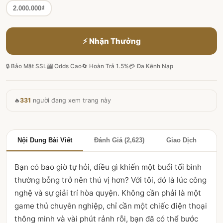
2.000.000₫
⚡ Nhận Thưởng
🔒 Bảo Mật SSL
🎰 Odds Cao
🔄 Hoàn Trả 1.5%
💳 Đa Kênh Nạp
🔥
331
người đang xem trang này
Nội Dung Bài Viết
Đánh Giá (2,623)
Giao Dịch
Bạn có bao giờ tự hỏi, điều gì khiến một buổi tối bình
thường bỗng trở nên thú vị hơn? Với tôi, đó là lúc công
nghệ và sự giải trí hòa quyện. Không cần phải là một
game thủ chuyên nghiệp, chỉ cần một chiếc điện thoại
thông minh và vài phút rảnh rỗi, bạn đã có thể bước