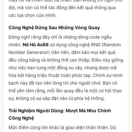
đợi, mà còn có thể tác động đến kết quả thông qua
các lựa chọn của mình.
Công Nghệ Đứng Sau Những Vòng Quay
Đừng nghĩ rằng đây chỉ là những dòng code ngẫu
nhiên.
Nổ Hũ Ao88
sử dụng công nghệ RNG (Random
Number Generator) tiên tiến, đảm bảo mọi kết quả
đều công bằng và không thể can thiệp. Điều này giống
như việc bạn tung một đồng xu vậy, nhưng được mã
hóa bởi hàng triệu thuật toán phức tạp. Chính sự minh
bạch này đã tạo nên lòng tin cho người chơi. Bạn có
thể yên tâm rằng, mỗi lần quay đều là một cơ hội thực
sự, không có sự sắp đặt nào từ phía hệ thống.
Trải Nghiệm Người Dùng: Mượt Mà Như Chính
Công Nghệ
Một điểm cộng lớn khác là giao diện thân thiện. Dù