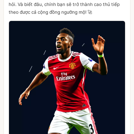
hỏi. Và biết đâu, chính bạn sẽ trở thành cao thủ tiếp
theo được cả cộng đồng ngưỡng mộ! 🚀