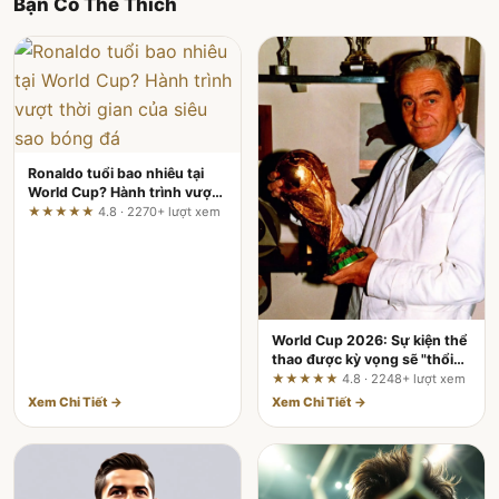
Bạn Có Thể Thích
Ronaldo tuổi bao nhiêu tại
World Cup? Hành trình vượt
thời gian của siêu sao bóng
★★★★★
4.8 · 2270+ lượt xem
đá
World Cup 2026: Sự kiện thể
thao được kỳ vọng sẽ "thổi
bay" mọi kỷ lục về khán giả và
★★★★★
4.8 · 2248+ lượt xem
doanh thu
Xem Chi Tiết →
Xem Chi Tiết →