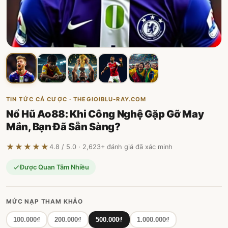
TIN TỨC CÁ CƯỢC · THEGIOIBLU-RAY.COM
Nổ Hũ Ao88: Khi Công Nghệ Gặp Gỡ May
Mắn, Bạn Đã Sẵn Sàng?
★★★★★
4.8 / 5.0 · 2,623+ đánh giá đã xác minh
Được Quan Tâm Nhiều
MỨC NẠP THAM KHẢO
100.000₫
200.000₫
500.000₫
1.000.000₫