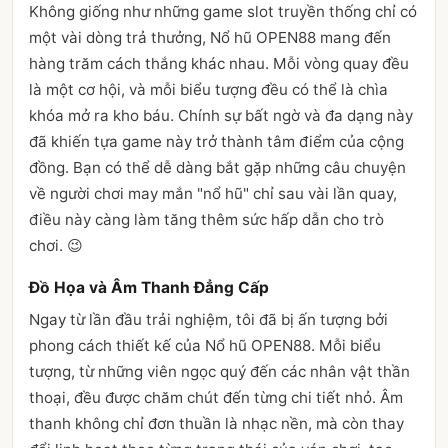
Không giống như những game slot truyền thống chỉ có
một vài dòng trả thưởng, Nổ hũ OPEN88 mang đến
hàng trăm cách thắng khác nhau. Mỗi vòng quay đều
là một cơ hội, và mỗi biểu tượng đều có thể là chìa
khóa mở ra kho báu. Chính sự bất ngờ và đa dạng này
đã khiến tựa game này trở thành tâm điểm của cộng
đồng. Bạn có thể dễ dàng bắt gặp những câu chuyện
về người chơi may mắn "nổ hũ" chỉ sau vài lần quay,
điều này càng làm tăng thêm sức hấp dẫn cho trò
chơi. 😉
Đồ Họa và Âm Thanh Đẳng Cấp
Ngay từ lần đầu trải nghiệm, tôi đã bị ấn tượng bởi
phong cách thiết kế của Nổ hũ OPEN88. Mỗi biểu
tượng, từ những viên ngọc quý đến các nhân vật thần
thoại, đều được chăm chút đến từng chi tiết nhỏ. Âm
thanh không chỉ đơn thuần là nhạc nền, mà còn thay