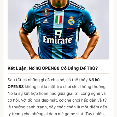
Kết Luận: Nổ hũ OPEN88 Có Đáng Để Thử?
Sau tất cả những gì đã chia sẻ, có thể thấy
Nổ hũ
OPEN88
không chỉ là một trò chơi slot thông thường.
Nó là sự kết hợp hoàn hảo giữa giải trí, công nghệ và
cơ hội. Với đồ họa đẹp mắt, cơ chế chơi hấp dẫn và tỷ
lệ thưởng cạnh tranh, đây chắc chắn là một điểm đến
lý tưởng cho những ai đam mê game slot. Tuy nhiên,