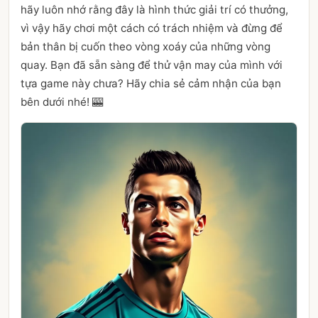
hãy luôn nhớ rằng đây là hình thức giải trí có thưởng,
vì vậy hãy chơi một cách có trách nhiệm và đừng để
bản thân bị cuốn theo vòng xoáy của những vòng
quay. Bạn đã sẵn sàng để thử vận may của mình với
tựa game này chưa? Hãy chia sẻ cảm nhận của bạn
bên dưới nhé! 🎰