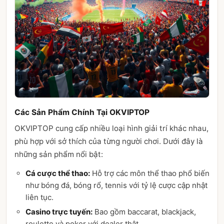
Các Sản Phẩm Chính Tại OKVIPTOP
OKVIPTOP cung cấp nhiều loại hình giải trí khác nhau,
phù hợp với sở thích của từng người chơi. Dưới đây là
những sản phẩm nổi bật:
Cá cược thể thao:
Hỗ trợ các môn thể thao phổ biến
như bóng đá, bóng rổ, tennis với tỷ lệ cược cập nhật
liên tục.
Casino trực tuyến:
Bao gồm baccarat, blackjack,
roulette và poker với dealer thật.