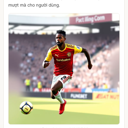
mượt mà cho người dùng.