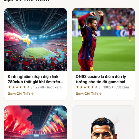
Kinh nghiệm nhận diện link
ON68 casino là điểm đến lý
789club thật giả khi tìm trên
tưởng cho tín đồ game bài
mạng
★★★★★
4.8 · 2248+ lượt xem
★★★★★
4.8 · 1902+ lượt xem
Xem Chi Tiết →
Xem Chi Tiết →