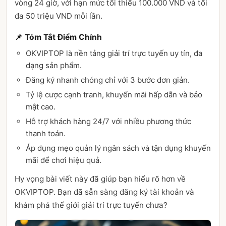
vòng 24 giờ, với hạn mức tối thiểu 100.000 VND và tối
đa 50 triệu VND mỗi lần.
📌 Tóm Tắt Điểm Chính
OKVIPTOP là nền tảng giải trí trực tuyến uy tín, đa
dạng sản phẩm.
Đăng ký nhanh chóng chỉ với 3 bước đơn giản.
Tỷ lệ cược cạnh tranh, khuyến mãi hấp dẫn và bảo
mật cao.
Hỗ trợ khách hàng 24/7 với nhiều phương thức
thanh toán.
Áp dụng mẹo quản lý ngân sách và tận dụng khuyến
mãi để chơi hiệu quả.
Hy vọng bài viết này đã giúp bạn hiểu rõ hơn về
OKVIPTOP. Bạn đã sẵn sàng đăng ký tài khoản và
khám phá thế giới giải trí trực tuyến chưa?