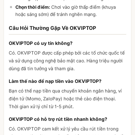
Chọn thời điểm:
Chơi vào giờ thấp điểm (khuya
hoặc sáng sớm) để tránh nghẽn mạng.
Câu Hỏi Thường Gặp Về OKVIPTOP
OKVIPTOP có uy tín không?
Có. OKVIPTOP được cấp phép bởi các tổ chức quốc tế
và sử dụng công nghệ bảo mật cao. Hàng triệu người
dùng đã tin tưởng và tham gia.
Làm thế nào để nạp tiền vào OKVIPTOP?
Bạn có thể nạp tiền qua chuyển khoản ngân hàng, ví
điện tử (Momo, ZaloPay) hoặc thẻ cào điện thoại.
Thời gian xử lý chỉ từ 1-5 phút.
OKVIPTOP có hỗ trợ rút tiền nhanh không?
Có. OKVIPTOP cam kết xử lý yêu cầu rút tiền trong