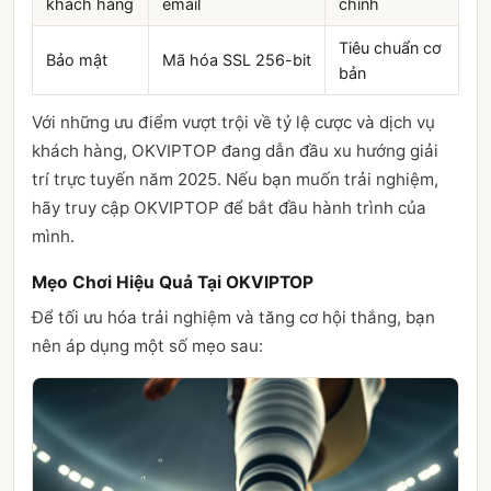
khách hàng
email
chính
Tiêu chuẩn cơ
Bảo mật
Mã hóa SSL 256-bit
bản
Với những ưu điểm vượt trội về tỷ lệ cược và dịch vụ
khách hàng, OKVIPTOP đang dẫn đầu xu hướng giải
trí trực tuyến năm 2025. Nếu bạn muốn trải nghiệm,
hãy truy cập OKVIPTOP để bắt đầu hành trình của
mình.
Mẹo Chơi Hiệu Quả Tại OKVIPTOP
Để tối ưu hóa trải nghiệm và tăng cơ hội thắng, bạn
nên áp dụng một số mẹo sau: