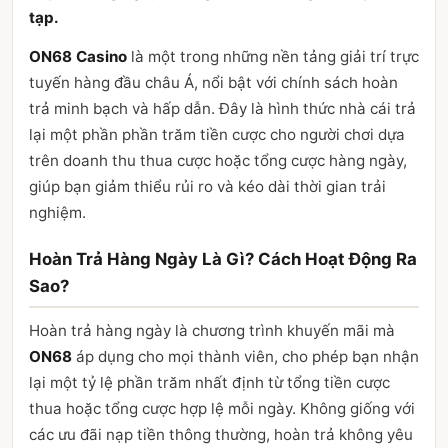
tạp.
ON68 Casino
là một trong những nền tảng giải trí trực
tuyến hàng đầu châu Á, nổi bật với chính sách hoàn
trả minh bạch và hấp dẫn. Đây là hình thức nhà cái trả
lại một phần phần trăm tiền cược cho người chơi dựa
trên doanh thu thua cược hoặc tổng cược hàng ngày,
giúp bạn giảm thiểu rủi ro và kéo dài thời gian trải
nghiệm.
Hoàn Trả Hàng Ngày Là Gì? Cách Hoạt Động Ra
Sao?
Hoàn trả hàng ngày là chương trình khuyến mãi mà
ON68
áp dụng cho mọi thành viên, cho phép bạn nhận
lại một tỷ lệ phần trăm nhất định từ tổng tiền cược
thua hoặc tổng cược hợp lệ mỗi ngày. Không giống với
các ưu đãi nạp tiền thông thường, hoàn trả không yêu