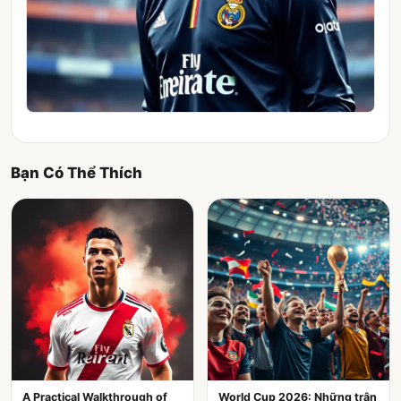
Bạn Có Thể Thích
A Practical Walkthrough of
World Cup 2026: Những trận