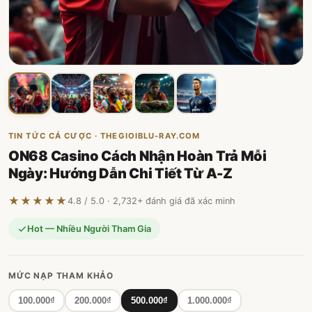
TIN TỨC CÁ CƯỢC · THEGIOIBLU-RAY.COM
ON68 Casino Cách Nhận Hoàn Trả Mỗi
Ngày: Hướng Dẫn Chi Tiết Từ A-Z
★★★★★
4.8 / 5.0 · 2,732+ đánh giá đã xác minh
Hot — Nhiều Người Tham Gia
MỨC NẠP THAM KHẢO
100.000₫
200.000₫
500.000₫
1.000.000₫