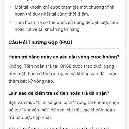
Mỗi tài khoản chỉ được tham gia một chương trình
hoàn trả duy nhất tại cùng thời điểm.
Tiền hoàn trả có thể được sử dụng để đặt cược tiếp
hoặc rút về tài khoản ngân hàng.
Câu Hỏi Thường Gặp (FAQ)
Hoàn trả hàng ngày có yêu cầu vòng cược không?
Không. Tiền hoàn trả tại ON68 được trao dưới dạng
tiền mặt, bạn có thể rút ngay mà không cần đặt cược
thêm bất kỳ vòng nào.
Làm sao để kiểm tra số tiền hoàn trả đã nhận?
Bạn vào mục "Lịch sử giao dịch" trong tài khoản, chọn
bộ lọc "Khuyến mãi" để xem chi tiết các khoản hoàn
trả đã được cập nhật.