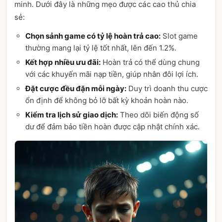
minh. Dưới đây là những mẹo được các cao thủ chia
sẻ:
Chọn sảnh game có tỷ lệ hoàn trả cao:
Slot game
thường mang lại tỷ lệ tốt nhất, lên đến 1.2%.
Kết hợp nhiều ưu đãi:
Hoàn trả có thể dùng chung
với các khuyến mãi nạp tiền, giúp nhân đôi lợi ích.
Đặt cược đều đặn mỗi ngày:
Duy trì doanh thu cược
ổn định để không bỏ lỡ bất kỳ khoản hoàn nào.
Kiểm tra lịch sử giao dịch:
Theo dõi biến động số
dư để đảm bảo tiền hoàn được cập nhật chính xác.