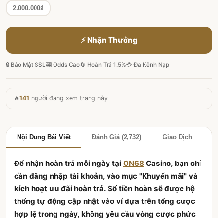
2.000.000₫
⚡ Nhận Thưởng
🔒 Bảo Mật SSL
🎰 Odds Cao
🔄 Hoàn Trả 1.5%
💳 Đa Kênh Nạp
🔥
141
người đang xem trang này
Nội Dung Bài Viết
Đánh Giá (2,732)
Giao Dịch
Để nhận hoàn trả mỗi ngày tại
ON68
Casino, bạn chỉ
cần đăng nhập tài khoản, vào mục "Khuyến mãi" và
kích hoạt ưu đãi hoàn trả. Số tiền hoàn sẽ được hệ
thống tự động cập nhật vào ví dựa trên tổng cược
hợp lệ trong ngày, không yêu cầu vòng cược phức