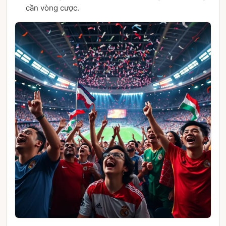
cần vòng cược.