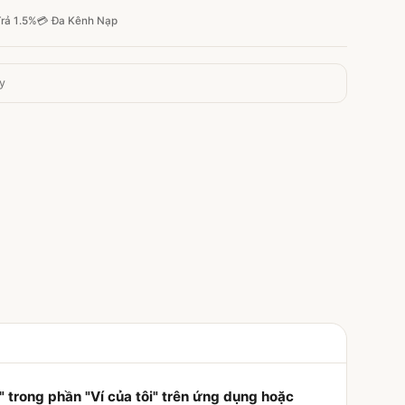
rả 1.5%
💳 Đa Kênh Nạp
y
" trong phần "Ví của tôi" trên ứng dụng hoặc