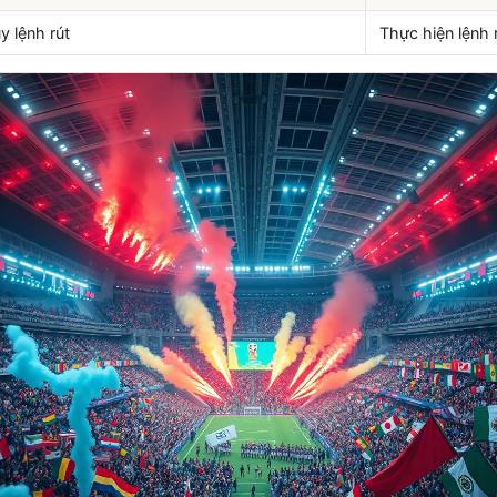
 lệnh rút
Thực hiện lệnh 