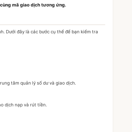
i) cùng mã giao dịch tương ứng.
nh. Dưới đây là các bước cụ thể để bạn kiểm tra
rung tâm quản lý số dư và giao dịch.
o dịch nạp và rút tiền.