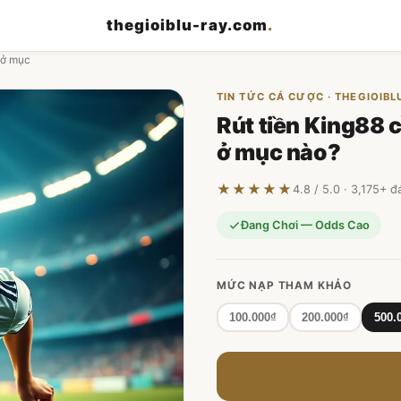
thegioiblu-ray.com
.
h ở mục
TIN TỨC CÁ CƯỢC · THEGIOIB
Rút tiền King88 c
ở mục nào?
★★★★★
4.8 / 5.0 · 3,175+ 
Đang Chơi — Odds Cao
MỨC NẠP THAM KHẢO
100.000₫
200.000₫
500.