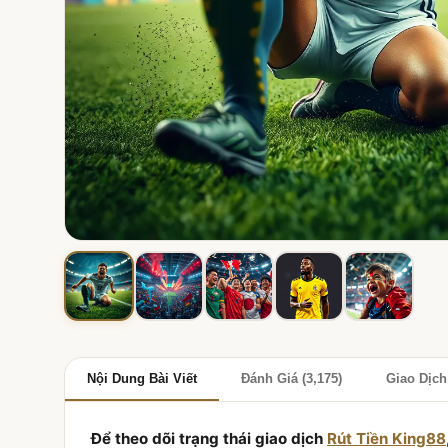
Nội Dung Bài Viết
Đánh Giá (3,175)
Giao Dịch
Để theo dõi trạng thái giao dịch
Rút Tiền King88