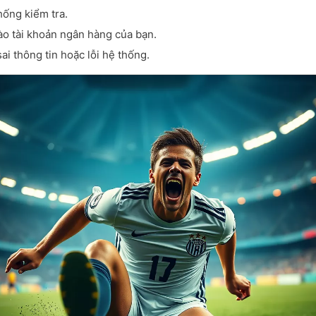
hống kiểm tra.
o tài khoản ngân hàng của bạn.
ai thông tin hoặc lỗi hệ thống.