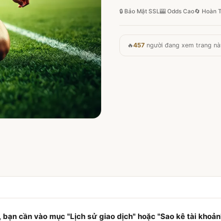
🔒 Bảo Mật SSL
🎰 Odds Cao
🔄 Hoàn T
🔥
457
người đang xem trang nà
, bạn cần vào mục "Lịch sử giao dịch" hoặc "Sao kê tài khoản