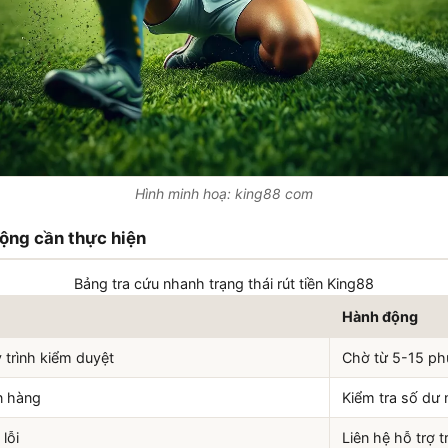
Hình minh hoạ: king88 com
động cần thực hiện
Bảng tra cứu nhanh trạng thái rút tiền King88
Hành động
 trình kiểm duyệt
Chờ từ 5-15 phút
n hàng
Kiểm tra số dư
lỗi
Liên hệ hỗ trợ 