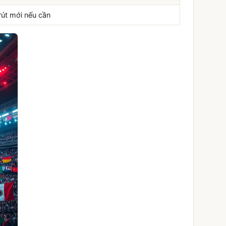
rút mới nếu cần