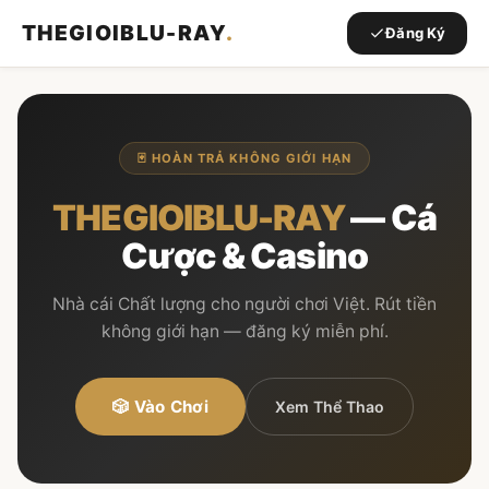
THEGIOIBLU-RAY
.
Đăng Ký
🃏 HOÀN TRẢ KHÔNG GIỚI HẠN
THEGIOIBLU-RAY
— Cá
Cược & Casino
Nhà cái Chất lượng cho người chơi Việt. Rút tiền
không giới hạn — đăng ký miễn phí.
🎲 Vào Chơi
Xem Thể Thao