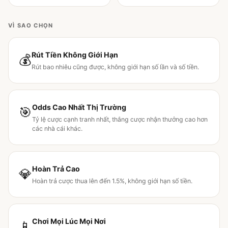
VÌ SAO CHỌN
Rút Tiền Không Giới Hạn
💰
Rút bao nhiêu cũng được, không giới hạn số lần và số tiền.
Odds Cao Nhất Thị Trường
🎯
Tỷ lệ cược cạnh tranh nhất, thắng cược nhận thưởng cao hơn
các nhà cái khác.
Hoàn Trả Cao
💎
Hoàn trả cược thua lên đến 1.5%, không giới hạn số tiền.
Chơi Mọi Lúc Mọi Nơi
📱