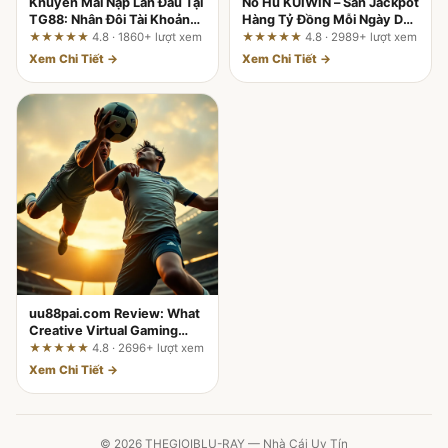
Khuyến Mãi Nạp Lần Đầu Tại
Nổ Hũ KUIWIN – Săn Jackpot
TG88: Nhân Đôi Tài Khoản
Hàng Tỷ Đồng Mỗi Ngày Dễ
Gốc Nhưng Điều Khoản Mới
Dàng? Bài Kiểm Chứng Độc
★★★★★
4.8 · 1860+ lượt xem
★★★★★
4.8 · 2989+ lượt xem
Là Thứ Bạn Cần Đọc
Lập
Xem Chi Tiết →
Xem Chi Tiết →
uu88pai.com Review: What
Creative Virtual Gaming
Really Feels Like — and
★★★★★
4.8 · 2696+ lượt xem
What You Must Verify First
Xem Chi Tiết →
© 2026 THEGIOIBLU-RAY — Nhà Cái Uy Tín