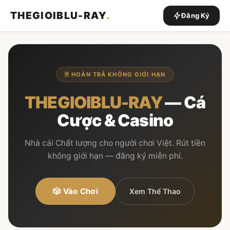
THEGIOIBLU-RAY
.
Đăng Ký
🃏 HOÀN TRẢ KHÔNG GIỚI HẠN
THEGIOIBLU-RAY
— Cá
Cược & Casino
Nhà cái Chất lượng cho người chơi Việt. Rút tiền
không giới hạn — đăng ký miễn phí.
🎲 Vào Chơi
Xem Thể Thao