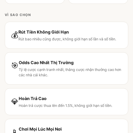
VÌ SAO CHỌN
Rút Tiền Không Giới Hạn
💰
Rút bao nhiêu cũng được, không giới hạn số lần và số tiền.
Odds Cao Nhất Thị Trường
🎯
Tỷ lệ cược cạnh tranh nhất, thắng cược nhận thưởng cao hơn
các nhà cái khác.
Hoàn Trả Cao
💎
Hoàn trả cược thua lên đến 1.5%, không giới hạn số tiền.
Chơi Mọi Lúc Mọi Nơi
📱