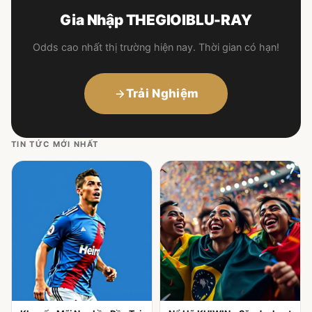
Gia Nhập THEGIOIBLU-RAY
Odds cao nhất thị trường hiện nay. Thời gian có hạn!
Trải Nghiệm
TIN TỨC MỚI NHẤT