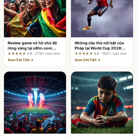
Review game nổ hũ chủ đề
Những cầu thủ nổi bật của
rồng vàng tại s8hn.com:
Pháp tại World Cup 2026:
Hành trình từ truy cập đến hỗ
Thế hệ vàng mới hay kỷ
★★★★★
4.8 · 2716+ lượt xem
★★★★★
4.8 · 1937+ lượt xem
trợ
nguyên thống trị?
Xem Chi Tiết →
Xem Chi Tiết →