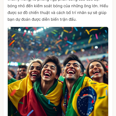
bóng nhỏ đến kiểm soát bóng của những ông lớn. Hiểu
được sơ đồ chiến thuật và cách bố trí nhân sự sẽ giúp
bạn dự đoán được diễn biến trận đấu.