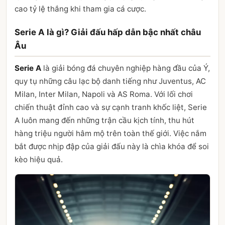
cao tỷ lệ thắng khi tham gia cá cược.
Serie A là gì? Giải đấu hấp dẫn bậc nhất châu
Âu
Serie A
là giải bóng đá chuyên nghiệp hàng đầu của Ý,
quy tụ những câu lạc bộ danh tiếng như Juventus, AC
Milan, Inter Milan, Napoli và AS Roma. Với lối chơi
chiến thuật đỉnh cao và sự cạnh tranh khốc liệt, Serie
A luôn mang đến những trận cầu kịch tính, thu hút
hàng triệu người hâm mộ trên toàn thế giới. Việc nắm
bắt được nhịp đập của giải đấu này là chìa khóa để soi
kèo hiệu quả.