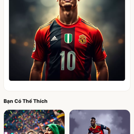
Bạn Có Thể Thích