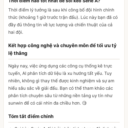
Thời điểm nào tốt nhất để soi kèo Serie A?
Thời điểm lý tưởng là sau khi công bố đội hình chính
thức (khoảng 1 giờ trước trận đấu). Lúc này bạn đã có
đầy đủ thông tin về lực lượng và chiến thuật của cả
hai đội.
Kết hợp công nghệ và chuyên môn để tối ưu tỷ
lệ thắng
Ngày nay, việc ứng dụng các công cụ thống kê trực
tuyến, AI phân tích dữ liệu là xu hướng tất yếu. Tuy
nhiên, không gì thay thế được kinh nghiệm và sự am
hiểu sâu sắc về giải đấu. Bạn có thể tham khảo các
phân tích chuyên sâu từ những nền tảng uy tín như
sunwin để có cái nhìn đa chiều hơn. 🧐
Tóm tắt điểm chính