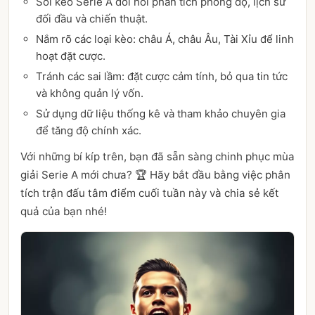
Soi kèo Serie A đòi hỏi phân tích phong độ, lịch sử
đối đầu và chiến thuật.
Nắm rõ các loại kèo: châu Á, châu Âu, Tài Xỉu để linh
hoạt đặt cược.
Tránh các sai lầm: đặt cược cảm tính, bỏ qua tin tức
và không quản lý vốn.
Sử dụng dữ liệu thống kê và tham khảo chuyên gia
để tăng độ chính xác.
Với những bí kíp trên, bạn đã sẵn sàng chinh phục mùa
giải Serie A mới chưa? 🏆 Hãy bắt đầu bằng việc phân
tích trận đấu tâm điểm cuối tuần này và chia sẻ kết
quả của bạn nhé!