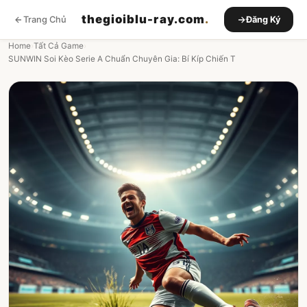
thegioiblu-ray.com
.
Trang Chủ
Đăng Ký
Home
›
Tất Cả Game
›
SUNWIN Soi Kèo Serie A Chuẩn Chuyên Gia: Bí Kíp Chiến T