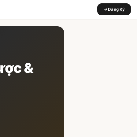
Đăng Ký
ược &