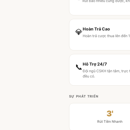
Rút bao nhiêu cũng được, khô
Hoàn Trả Cao
💎
Hoàn trả cược thua lên đến 1
Hỗ Trợ 24/7
📞
Đội ngũ CSKH tận tâm, trực 
đều có.
SỰ PHÁT TRIỂN
3'
Rút Tiền Nhanh