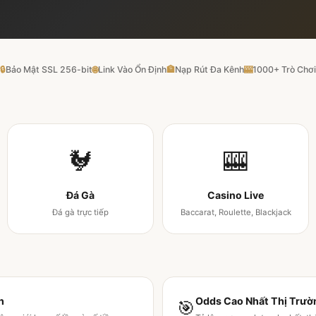
🔒
Bảo Mật SSL 256-bit
🌐
Link Vào Ổn Định
🏦
Nạp Rút Đa Kênh
🎰
1000+ Trò Chơi
🐓
🎰
Đá Gà
Casino Live
Đá gà trực tiếp
Baccarat, Roulette, Blackjack
n
Odds Cao Nhất Thị Trườ
🎯