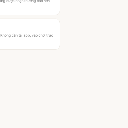
thắng cược nhận thưởng cao hơn
 Không cần tải app, vào chơi trực