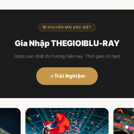
🎲 KHUYẾN MÃI ĐẶC BIỆT
Gia Nhập THEGIOIBLU-RAY
Odds cao nhất thị trường hiện nay. Thời gian có hạn!
Trải Nghiệm