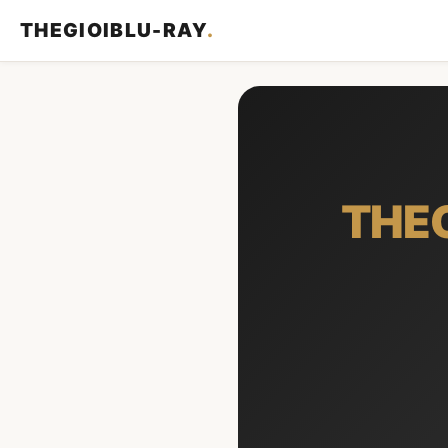
THEGIOIBLU-RAY
.
THE