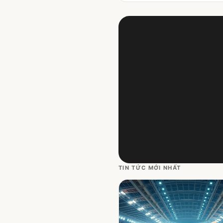
TIN TỨC MỚI NHẤT