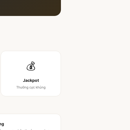
💰
Jackpot
Thưởng cực khủng
ng