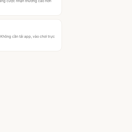
thắng cược nhận thưởng cao hơn
 Không cần tải app, vào chơi trực