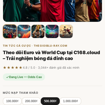
TIN TỨC CÁ CƯỢC · THEGIOIBLU-RAY.COM
Theo dõi Euro và World Cup tại C168.cloud
– Trải nghiệm bóng đá đỉnh cao
★★★★★
4.8 / 5.0 · 3,044+ đánh giá đã xác minh
Đang Live — Odds Cao
MỨC NẠP THAM KHẢO
100.000₫
200.000₫
500.000₫
1.000.000₫