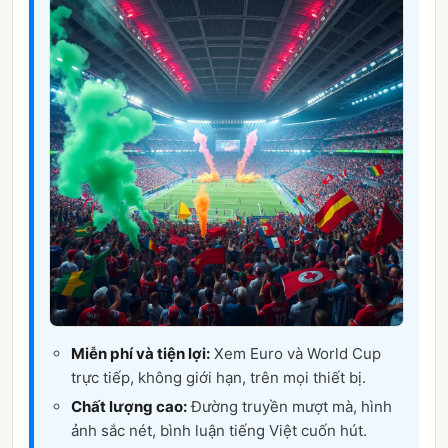
Miễn phí và tiện lợi:
Xem Euro và World Cup
trực tiếp, không giới hạn, trên mọi thiết bị.
Chất lượng cao:
Đường truyền mượt mà, hình
ảnh sắc nét, bình luận tiếng Việt cuốn hút.