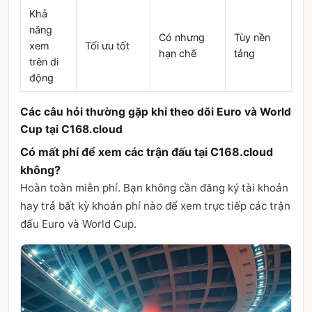
Khả
năng
Có nhưng
Tùy nền
xem
Tối ưu tốt
hạn chế
tảng
trên di
động
Các câu hỏi thường gặp khi theo dõi Euro và World
Cup tại C168.cloud
Có mất phí để xem các trận đấu tại C168.cloud
không?
Hoàn toàn miễn phí. Bạn không cần đăng ký tài khoản
hay trả bất kỳ khoản phí nào để xem trực tiếp các trận
đấu Euro và World Cup.