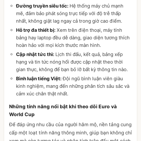
Đường truyền siêu tốc:
Hệ thống máy chủ mạnh
mẽ, đảm bảo phát sóng trực tiếp với độ trễ thấp
nhất, không giật lag ngay cả trong giờ cao điểm.
Hỗ trợ đa thiết bị:
Xem trên điện thoại, máy tính
bảng hay laptop đều dễ dàng, giao diện tương thích
hoàn hảo với mọi kích thước màn hình.
Cập nhật tức thì:
Lịch thi đấu, kết quả, bảng xếp
hạng và tin tức nóng hổi được cập nhật theo thời
gian thực, không để bạn bỏ lỡ bất kỳ thông tin nào.
Bình luận tiếng Việt:
Đội ngũ bình luận viên giàu
kinh nghiệm, mang đến những phân tích sâu sắc và
cảm xúc chân thật nhất.
Những tính năng nổi bật khi theo dõi Euro và
World Cup
Để đáp ứng nhu cầu của người hâm mộ, nền tảng cung
cấp một loạt tính năng thông minh, giúp bạn không chỉ
xem mà còn tương tác và phân tích trận đấu một cách