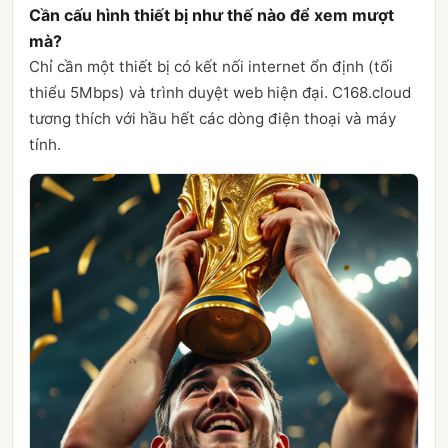
Cần cấu hình thiết bị như thế nào để xem mượt
mà?
Chỉ cần một thiết bị có kết nối internet ổn định (tối
thiểu 5Mbps) và trình duyệt web hiện đại. C168.cloud
tương thích với hầu hết các dòng điện thoại và máy
tính.