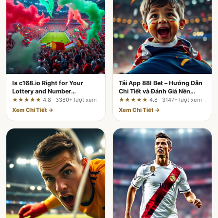
Is c168.io Right for Your
Tải App 88I Bet – Hướng Dẫn
Lottery and Number
Chi Tiết và Đánh Giá Nền
Entertainment Needs? A
Tảng Cá Cược 2025
★★★★★
4.8 · 3380+ lượt xem
★★★★★
4.8 · 3147+ lượt xem
Realistic Assessment
Xem Chi Tiết →
Xem Chi Tiết →