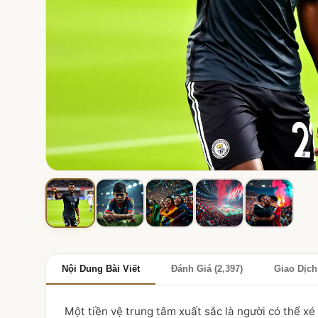
Nội Dung Bài Viết
Đánh Giá (2,397)
Giao Dịch
Một tiền vệ trung tâm xuất sắc là người có thể 