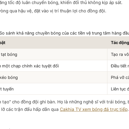
ng tốc độ luân chuyển bóng, khiến đối thủ không kịp áp sát.
ng qua hậu vệ, đặt vào vị trí thuận lợi cho đồng đội.
So sánh khả năng chuyền bóng của các tiền vệ trung tâm hàng đầ
bật
Tác động
 tạt bóng
Tạo ra vô
 một chạp chính xác tuyệt đối
Điều tiết
 kéo bóng
Phá vỡ c
t tuyến
Liên tục 
 tạo" cho đồng đội ghi bàn. Họ là những nghệ sĩ với trái bóng
ỏ lỡ các trận đấu hấp dẫn qua
Cakhia TV xem bóng đá trực tiếp
.