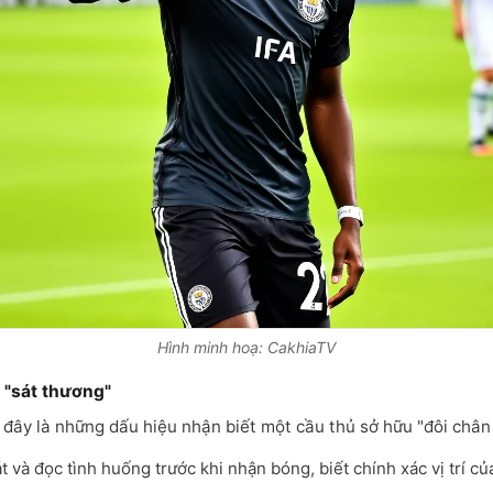
Hình minh hoạ: CakhiaTV
 "sát thương"
 đây là những dấu hiệu nhận biết một cầu thủ sở hữu "đôi chân
 và đọc tình huống trước khi nhận bóng, biết chính xác vị trí c