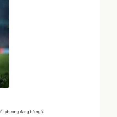
 đối phương đang bỏ ngỏ.