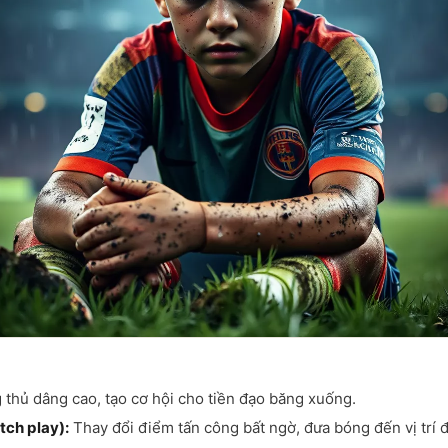
thủ dâng cao, tạo cơ hội cho tiền đạo băng xuống.
ch play):
Thay đổi điểm tấn công bất ngờ, đưa bóng đến vị trí