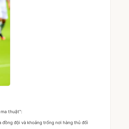
 ma thuật":
ủa đồng đội và khoảng trống nơi hàng thủ đối