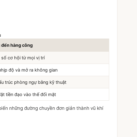
u
 đến hàng công
 số cơ hội từ mọi vị trí
 nhịp độ và mở ra không gian
ấu trúc phòng ngự bằng kỹ thuật
đặt tiền đạo vào thế đối mặt
, biến những đường chuyền đơn giản thành vũ khí