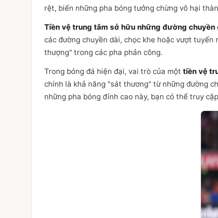
rệt, biến những pha bóng tưởng chừng vô hại thành
Tiền vệ trung tâm sở hữu những đường chuyền 
các đường chuyền dài, chọc khe hoặc vượt tuyến mộ
thượng" trong các pha phản công.
Trong bóng đá hiện đại, vai trò của một
tiền vệ t
chính là khả năng "sát thương" từ những đường c
những pha bóng đỉnh cao này, bạn có thể truy cậ