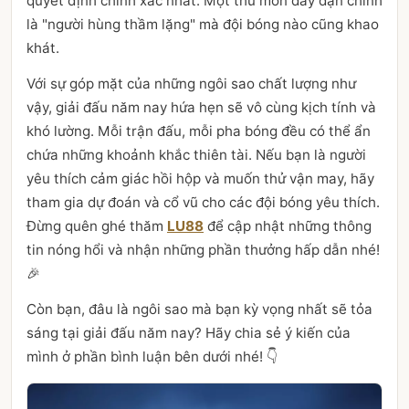
quyết định chính xác nhất. Một thủ môn dày dạn chính
là "người hùng thầm lặng" mà đội bóng nào cũng khao
khát.
Với sự góp mặt của những ngôi sao chất lượng như
vậy, giải đấu năm nay hứa hẹn sẽ vô cùng kịch tính và
khó lường. Mỗi trận đấu, mỗi pha bóng đều có thể ẩn
chứa những khoảnh khắc thiên tài. Nếu bạn là người
yêu thích cảm giác hồi hộp và muốn thử vận may, hãy
tham gia dự đoán và cổ vũ cho các đội bóng yêu thích.
Đừng quên ghé thăm
LU88
để cập nhật những thông
tin nóng hổi và nhận những phần thưởng hấp dẫn nhé!
🎉
Còn bạn, đâu là ngôi sao mà bạn kỳ vọng nhất sẽ tỏa
sáng tại giải đấu năm nay? Hãy chia sẻ ý kiến của
mình ở phần bình luận bên dưới nhé! 👇