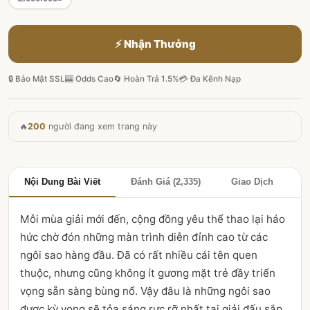
⚡ Nhận Thưởng
🔒 Bảo Mật SSL
🎰 Odds Cao
🔄 Hoàn Trả 1.5%
💳 Đa Kênh Nạp
🔥
200
người đang xem trang này
Nội Dung Bài Viết
Đánh Giá (2,335)
Giao Dịch
Mỗi mùa giải mới đến, cộng đồng yêu thể thao lại háo
hức chờ đón những màn trình diễn đỉnh cao từ các
ngôi sao hàng đầu. Đã có rất nhiều cái tên quen
thuộc, nhưng cũng không ít gương mặt trẻ đầy triển
vọng sẵn sàng bùng nổ. Vậy đâu là những ngôi sao
được kỳ vọng sẽ tỏa sáng rực rỡ nhất tại giải đấu sắp