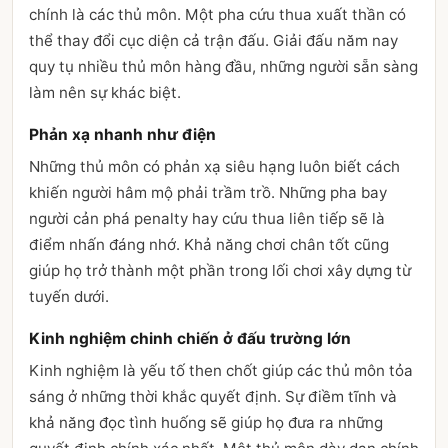
chính là các thủ môn. Một pha cứu thua xuất thần có
thể thay đổi cục diện cả trận đấu. Giải đấu năm nay
quy tụ nhiều thủ môn hàng đầu, những người sẵn sàng
làm nên sự khác biệt.
Phản xạ nhanh như điện
Những thủ môn có phản xạ siêu hạng luôn biết cách
khiến người hâm mộ phải trầm trồ. Những pha bay
người cản phá penalty hay cứu thua liên tiếp sẽ là
điểm nhấn đáng nhớ. Khả năng chơi chân tốt cũng
giúp họ trở thành một phần trong lối chơi xây dựng từ
tuyến dưới.
Kinh nghiệm chinh chiến ở đấu trường lớn
Kinh nghiệm là yếu tố then chốt giúp các thủ môn tỏa
sáng ở những thời khắc quyết định. Sự điềm tĩnh và
khả năng đọc tình huống sẽ giúp họ đưa ra những