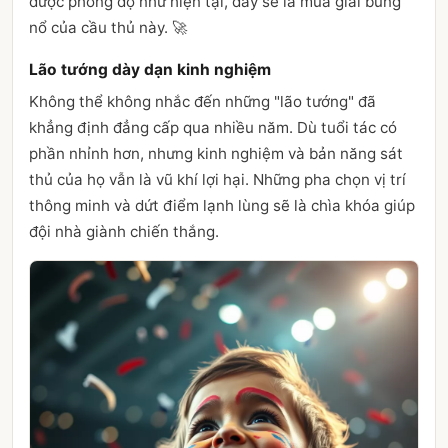
được phong độ như hiện tại, đây sẽ là mùa giải bùng
nổ của cầu thủ này. 🚀
Lão tướng dày dạn kinh nghiệm
Không thể không nhắc đến những "lão tướng" đã
khẳng định đẳng cấp qua nhiều năm. Dù tuổi tác có
phần nhỉnh hơn, nhưng kinh nghiệm và bản năng sát
thủ của họ vẫn là vũ khí lợi hại. Những pha chọn vị trí
thông minh và dứt điểm lạnh lùng sẽ là chìa khóa giúp
đội nhà giành chiến thắng.