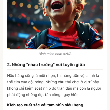
Hình minh hoạ: #N/A
2. Những "nhạc trưởng" nơi tuyến giữa
Nếu hàng công là mũi nhọn, thì hàng tiền vệ chính là
trái tim của đội bóng. Những cầu thủ chơi ở vị trí này
không chỉ kiểm soát nhịp độ trận đấu mà còn là người
phát động những đợt tấn công nguy hiểm.
Kiến tạo xuất sắc với tầm nhìn siêu hạng