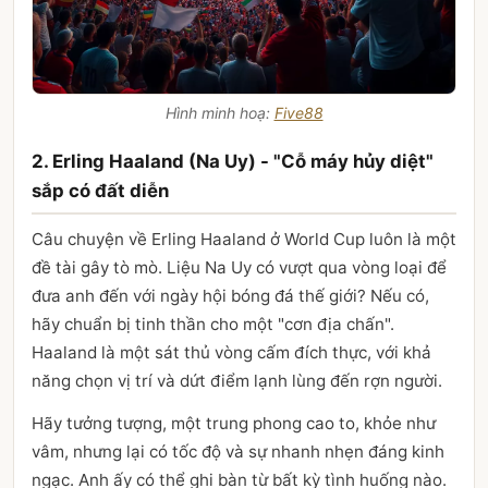
Hình minh hoạ:
Five88
2. Erling Haaland (Na Uy) - "Cỗ máy hủy diệt"
sắp có đất diễn
Câu chuyện về Erling Haaland ở World Cup luôn là một
đề tài gây tò mò. Liệu Na Uy có vượt qua vòng loại để
đưa anh đến với ngày hội bóng đá thế giới? Nếu có,
hãy chuẩn bị tinh thần cho một "cơn địa chấn".
Haaland là một sát thủ vòng cấm đích thực, với khả
năng chọn vị trí và dứt điểm lạnh lùng đến rợn người.
Hãy tưởng tượng, một trung phong cao to, khỏe như
vâm, nhưng lại có tốc độ và sự nhanh nhẹn đáng kinh
ngạc. Anh ấy có thể ghi bàn từ bất kỳ tình huống nào.