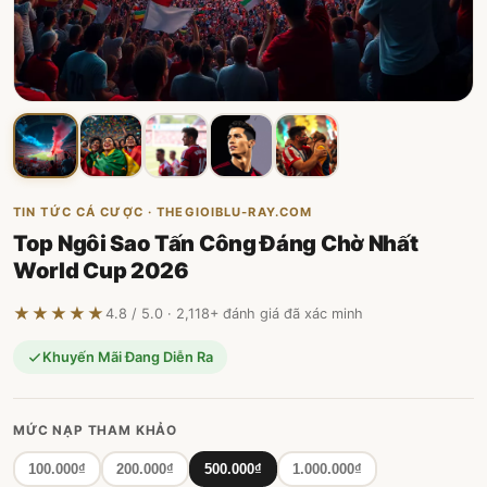
TIN TỨC CÁ CƯỢC · THEGIOIBLU-RAY.COM
Top Ngôi Sao Tấn Công Đáng Chờ Nhất
World Cup 2026
★★★★★
4.8 / 5.0 · 2,118+ đánh giá đã xác minh
Khuyến Mãi Đang Diễn Ra
MỨC NẠP THAM KHẢO
100.000₫
200.000₫
500.000₫
1.000.000₫