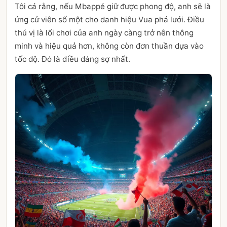
Tôi cá rằng, nếu Mbappé giữ được phong độ, anh sẽ là
ứng cử viên số một cho danh hiệu Vua phá lưới. Điều
thú vị là lối chơi của anh ngày càng trở nên thông
minh và hiệu quả hơn, không còn đơn thuần dựa vào
tốc độ. Đó là điều đáng sợ nhất.