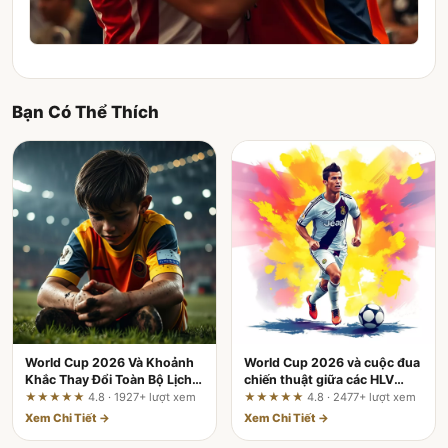
Bạn Có Thể Thích
World Cup 2026 Và Khoảnh
World Cup 2026 và cuộc đua
Khắc Thay Đổi Toàn Bộ Lịch
chiến thuật giữa các HLV
Sử
danh tiếng: Ai sẽ làm nên
★★★★★
4.8 · 1927+ lượt xem
★★★★★
4.8 · 2477+ lượt xem
chuyện?
Xem Chi Tiết →
Xem Chi Tiết →