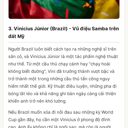
3. Vinícius Júnior (Brazil) - Vũ điệu Samba trên
đất Mỹ
Người Brazil luôn biết cách tạo ra những nghệ sĩ trên
sân cỏ, và Vinícius Júnior là một tác phẩm nghệ thuật
như thế. Từ một cầu thủ chạy cánh hay "chạy hoài
không biết đường", Vini đã trưởng thành vượt bậc và
trở thành một trong những cầu thủ tấn công nguy
hiểm nhất thế giới. Kỹ thuật điêu luyện, những pha đi
bóng lắt léo và khả năng ghi bàn ngày càng cải thiện
khiến anh trở nên khó lường.
Nếu Brazil muốn xóa đi nỗi đau sau những kỳ World
Cup gần đây, họ cần một Vinícius ở phong độ đỉnh
cao. Anh ấy không chỉ là ngôi sao, mà còn là người