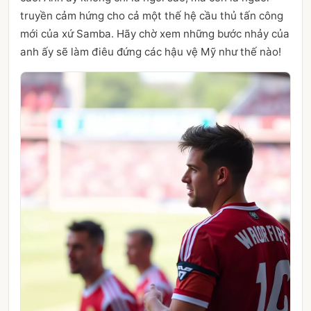
truyền cảm hứng cho cả một thế hệ cầu thủ tấn công
mới của xứ Samba. Hãy chờ xem những bước nhảy của
anh ấy sẽ làm điêu đứng các hậu vệ Mỹ như thế nào!