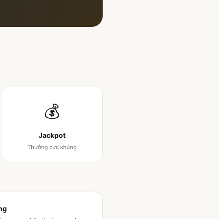
💰
Jackpot
Thưởng cực khủng
ng