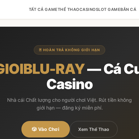
TẤT CẢ GAME
THỂ THAO
CASINO
SLOT GAME
BẮN CÁ
🃏 HOÀN TRẢ KHÔNG GIỚI HẠN
GIOIBLU-RAY
— Cá C
Casino
Nhà cái Chất lượng cho người chơi Việt. Rút tiền không
giới hạn — đăng ký miễn phí.
🎲 Vào Chơi
Xem Thể Thao