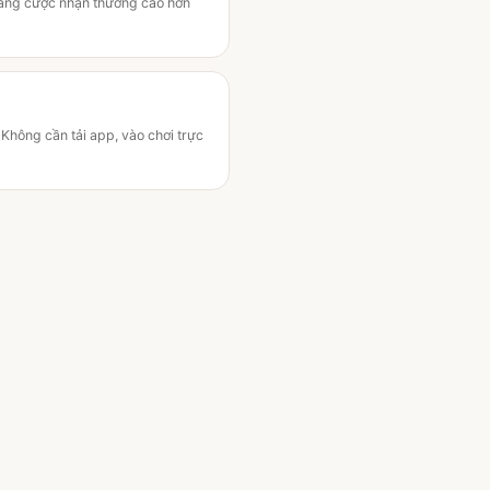
thắng cược nhận thưởng cao hơn
 Không cần tải app, vào chơi trực