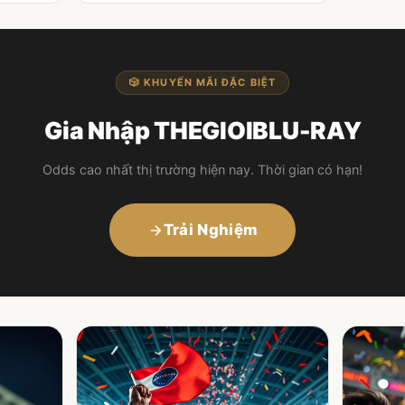
🎲 KHUYẾN MÃI ĐẶC BIỆT
Gia Nhập THEGIOIBLU-RAY
Odds cao nhất thị trường hiện nay. Thời gian có hạn!
Trải Nghiệm