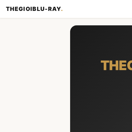
THEGIOIBLU-RAY
.
THE