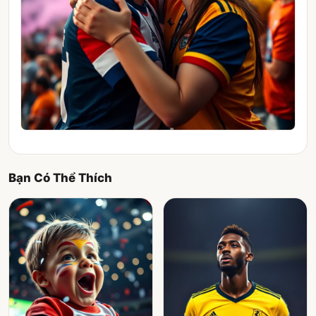
Bạn Có Thể Thích