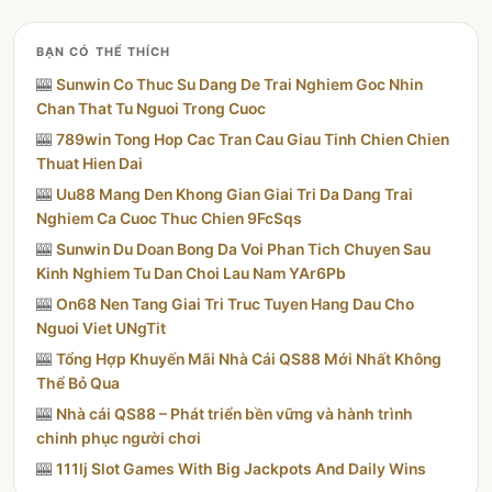
BẠN CÓ THỂ THÍCH
🎰
Sunwin Co Thuc Su Dang De Trai Nghiem Goc Nhin
Chan That Tu Nguoi Trong Cuoc
🎰
789win Tong Hop Cac Tran Cau Giau Tinh Chien Chien
Thuat Hien Dai
🎰
Uu88 Mang Den Khong Gian Giai Tri Da Dang Trai
Nghiem Ca Cuoc Thuc Chien 9FcSqs
🎰
Sunwin Du Doan Bong Da Voi Phan Tich Chuyen Sau
Kinh Nghiem Tu Dan Choi Lau Nam YAr6Pb
🎰
On68 Nen Tang Giai Tri Truc Tuyen Hang Dau Cho
Nguoi Viet UNgTit
🎰
Tổng Hợp Khuyến Mãi Nhà Cái QS88 Mới Nhất Không
Thể Bỏ Qua
🎰
Nhà cái QS88 – Phát triển bền vững và hành trình
chinh phục người chơi
🎰
111lj Slot Games With Big Jackpots And Daily Wins