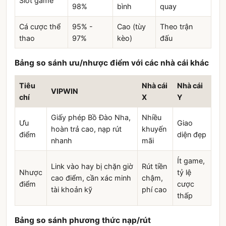
Slot game
98%
bình
quay
Cá cược thể
95% -
Cao (tùy
Theo trận
thao
97%
kèo)
đấu
Bảng so sánh ưu/nhược điểm với các nhà cái khác
Tiêu
Nhà cái
Nhà cái
VIPWIN
chí
X
Y
Giấy phép Bồ Đào Nha,
Nhiều
Ưu
Giao
hoàn trả cao, nạp rút
khuyến
điểm
diện đẹp
nhanh
mãi
Ít game,
Link vào hay bị chặn giờ
Rút tiền
Nhược
tỷ lệ
cao điểm, cần xác minh
chậm,
điểm
cược
tài khoản kỹ
phí cao
thấp
Bảng so sánh phương thức nạp/rút