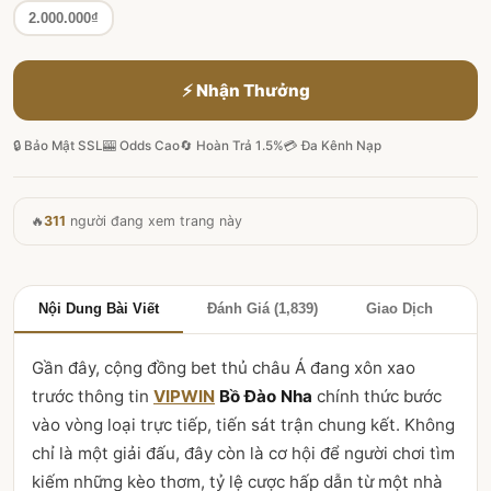
2.000.000₫
⚡ Nhận Thưởng
🔒 Bảo Mật SSL
🎰 Odds Cao
🔄 Hoàn Trả 1.5%
💳 Đa Kênh Nạp
🔥
311
người đang xem trang này
Nội Dung Bài Viết
Đánh Giá (1,839)
Giao Dịch
Gần đây, cộng đồng bet thủ châu Á đang xôn xao
trước thông tin
VIPWIN
Bồ Đào Nha
chính thức bước
vào vòng loại trực tiếp, tiến sát trận chung kết. Không
chỉ là một giải đấu, đây còn là cơ hội để người chơi tìm
kiếm những kèo thơm, tỷ lệ cược hấp dẫn từ một nhà