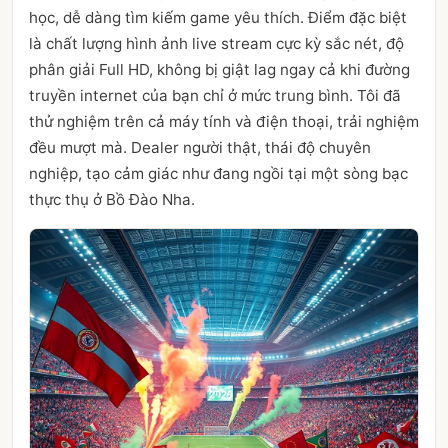
học, dễ dàng tìm kiếm game yêu thích. Điểm đặc biệt
là chất lượng hình ảnh live stream cực kỳ sắc nét, độ
phân giải Full HD, không bị giật lag ngay cả khi đường
truyền internet của bạn chỉ ở mức trung bình. Tôi đã
thử nghiệm trên cả máy tính và điện thoại, trải nghiệm
đều mượt mà. Dealer người thật, thái độ chuyên
nghiệp, tạo cảm giác như đang ngồi tại một sòng bạc
thực thụ ở Bồ Đào Nha.