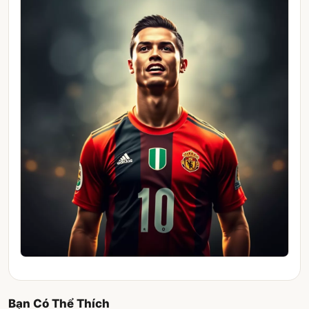
Bạn Có Thể Thích