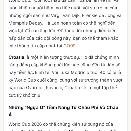
World Cup. "Cơn lốc màu da cam" đã ba lần về nhì và
luôn khiến người hâm mộ tiếc nuối. Với sự trở lại của
những ngôi sao như Virgil van Dijk, Frenkie de Jong và
Memphis Depay, Hà Lan hoàn toàn có thể nghĩ đến
việc lật đổ các ông lớn. Để theo dõi những diễn biến
hấp dẫn của các đội bóng này, bạn có thể tham khảo
các thông tin cập nhật tại
GO99
.
Croatia
là một hiện tượng thực sự. Họ đã chứng minh
rằng đẳng cấp không phải lúc nào cũng đến từ dân số
hay tiềm lực kinh tế. Với Luka Modric ở tuổi 40 có lẽ là
kỳ World Cup cuối cùng, cùng với sự trưởng thành vượt
bậc của Gvardiol, Kovacic, Croatia sẽ là một tập thể
cực kỳ khó chịu.
Những "Ngựa Ô" Tiềm Năng Từ Châu Phi Và Châu
Á
World Cup 2026 có thể chứng kiến sự bùng nổ của