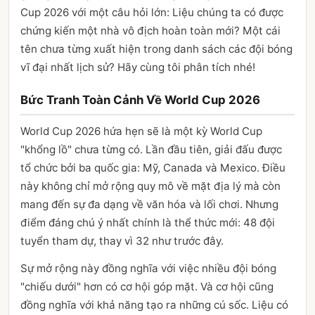
Cup 2026 với một câu hỏi lớn: Liệu chúng ta có được
chứng kiến một nhà vô địch hoàn toàn mới? Một cái
tên chưa từng xuất hiện trong danh sách các đội bóng
vĩ đại nhất lịch sử? Hãy cùng tôi phân tích nhé!
Bức Tranh Toàn Cảnh Về World Cup 2026
World Cup 2026 hứa hẹn sẽ là một kỳ World Cup
"khổng lồ" chưa từng có. Lần đầu tiên, giải đấu được
tổ chức bởi ba quốc gia: Mỹ, Canada và Mexico. Điều
này không chỉ mở rộng quy mô về mặt địa lý mà còn
mang đến sự đa dạng về văn hóa và lối chơi. Nhưng
điểm đáng chú ý nhất chính là thể thức mới: 48 đội
tuyển tham dự, thay vì 32 như trước đây.
Sự mở rộng này đồng nghĩa với việc nhiều đội bóng
"chiếu dưới" hơn có cơ hội góp mặt. Và cơ hội cũng
đồng nghĩa với khả năng tạo ra những cú sốc. Liệu có