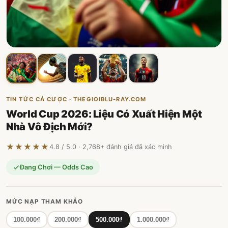
TIN TỨC CÁ CƯỢC · THEGIOIBLU-RAY.COM
World Cup 2026: Liệu Có Xuất Hiện Một
Nhà Vô Địch Mới?
★★★★★
4.8 / 5.0 · 2,768+ đánh giá đã xác minh
Đang Chơi — Odds Cao
MỨC NẠP THAM KHẢO
100.000₫
200.000₫
500.000₫
1.000.000₫