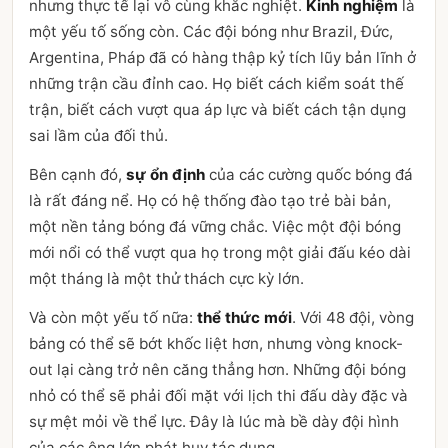
nhưng thực tế lại vô cùng khắc nghiệt.
Kinh nghiệm
là
một yếu tố sống còn. Các đội bóng như Brazil, Đức,
Argentina, Pháp đã có hàng thập kỷ tích lũy bản lĩnh ở
những trận cầu đỉnh cao. Họ biết cách kiểm soát thế
trận, biết cách vượt qua áp lực và biết cách tận dụng
sai lầm của đối thủ.
Bên cạnh đó,
sự ổn định
của các cường quốc bóng đá
là rất đáng nể. Họ có hệ thống đào tạo trẻ bài bản,
một nền tảng bóng đá vững chắc. Việc một đội bóng
mới nổi có thể vượt qua họ trong một giải đấu kéo dài
một tháng là một thử thách cực kỳ lớn.
Và còn một yếu tố nữa:
thể thức mới
. Với 48 đội, vòng
bảng có thể sẽ bớt khốc liệt hơn, nhưng vòng knock-
out lại càng trở nên căng thẳng hơn. Những đội bóng
nhỏ có thể sẽ phải đối mặt với lịch thi đấu dày đặc và
sự mệt mỏi về thể lực. Đây là lúc mà bề dày đội hình
của các ông lớn phát huy tác dụng.