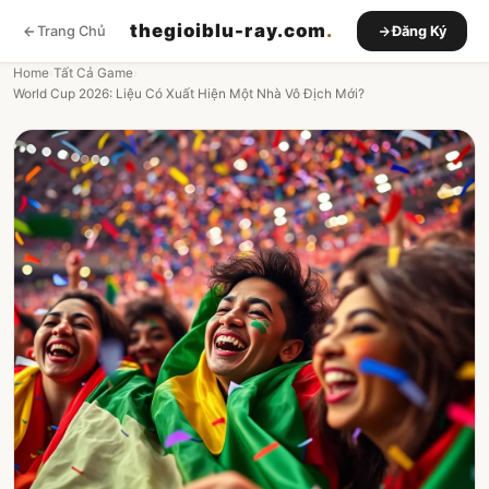
thegioiblu-ray.com
.
Trang Chủ
Đăng Ký
Home
›
Tất Cả Game
›
World Cup 2026: Liệu Có Xuất Hiện Một Nhà Vô Địch Mới?