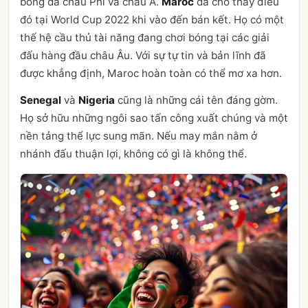
bóng đá châu Phi và châu Á.
Maroc
đã cho thấy điều
đó tại World Cup 2022 khi vào đến bán kết. Họ có một
thế hệ cầu thủ tài năng đang chơi bóng tại các giải
đấu hàng đầu châu Âu. Với sự tự tin và bản lĩnh đã
được khẳng định, Maroc hoàn toàn có thể mơ xa hơn.
Senegal
và
Nigeria
cũng là những cái tên đáng gờm.
Họ sở hữu những ngôi sao tấn công xuất chúng và một
nền tảng thể lực sung mãn. Nếu may mắn nằm ở
nhánh đấu thuận lợi, không có gì là không thể.