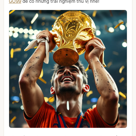
GO99
để có những trải nghiệm thú vị nhé!