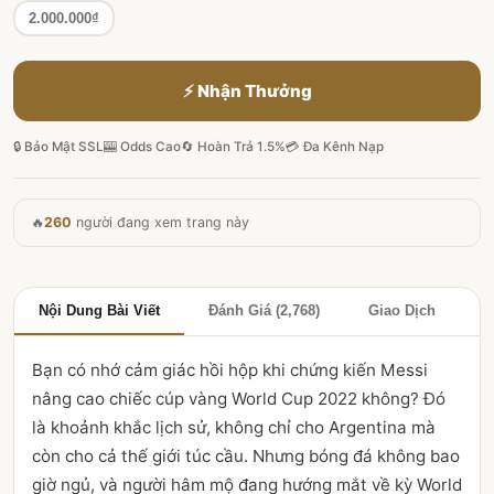
2.000.000₫
⚡ Nhận Thưởng
🔒 Bảo Mật SSL
🎰 Odds Cao
🔄 Hoàn Trả 1.5%
💳 Đa Kênh Nạp
🔥
260
người đang xem trang này
Nội Dung Bài Viết
Đánh Giá (2,768)
Giao Dịch
Bạn có nhớ cảm giác hồi hộp khi chứng kiến Messi
nâng cao chiếc cúp vàng World Cup 2022 không? Đó
là khoảnh khắc lịch sử, không chỉ cho Argentina mà
còn cho cả thế giới túc cầu. Nhưng bóng đá không bao
giờ ngủ, và người hâm mộ đang hướng mắt về kỳ World