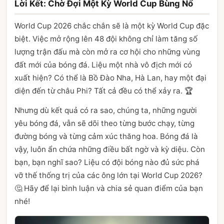
Lời Kết: Chờ Đợi Một Kỳ World Cup Bùng Nổ
World Cup 2026 chắc chắn sẽ là một kỳ World Cup đặc
biệt. Việc mở rộng lên 48 đội không chỉ làm tăng số
lượng trận đấu mà còn mở ra cơ hội cho những vùng
đất mới của bóng đá. Liệu một nhà vô địch mới có
xuất hiện? Có thể là Bồ Đào Nha, Hà Lan, hay một đại
diện đến từ châu Phi? Tất cả đều có thể xảy ra. 🏆
Nhưng dù kết quả có ra sao, chúng ta, những người
yêu bóng đá, vẫn sẽ dõi theo từng bước chạy, từng
đường bóng và từng cảm xúc thăng hoa. Bóng đá là
vậy, luôn ẩn chứa những điều bất ngờ và kỳ diệu. Còn
bạn, bạn nghĩ sao? Liệu có đội bóng nào đủ sức phá
vỡ thế thống trị của các ông lớn tại World Cup 2026?
🤔 Hãy để lại bình luận và chia sẻ quan điểm của bạn
nhé!